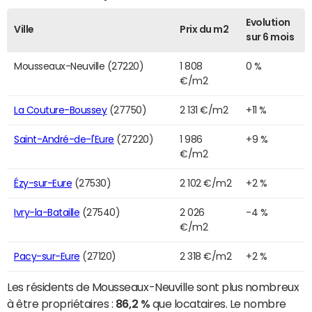
Evolution
Ville
Prix du m2
sur 6 mois
Mousseaux-Neuville (27220)
1 808
0 %
€/m2
La Couture-Boussey
(27750)
2 131 €/m2
+11 %
Saint-André-de-l'Eure
(27220)
1 986
+9 %
€/m2
Ézy-sur-Eure
(27530)
2 102 €/m2
+2 %
Ivry-la-Bataille
(27540)
2 026
-4 %
€/m2
Pacy-sur-Eure
(27120)
2 318 €/m2
+2 %
Les résidents de Mousseaux-Neuville sont plus nombreux
à être propriétaires :
86,2 %
que locataires. Le nombre