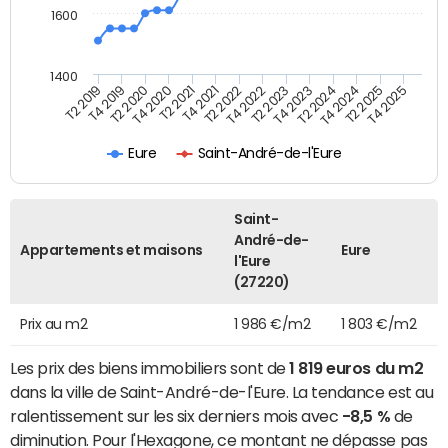
1600
1400
T2 2019
T4 2019
T2 2020
T4 2020
T2 2021
T4 2021
T2 2022
T4 2022
T2 2023
T4 2023
T2 2024
T4 2024
T2 2025
T4 2025
Eure
Saint-André-de-l'Eure
Saint-
André-de-
Appartements et maisons
Eure
l'Eure
(27220)
Prix au m2
1 986 €/m2
1 803 €/m2
Les prix des biens immobiliers sont de
1 819 euros du m2
dans la ville de Saint-André-de-l'Eure. La tendance est au
ralentissement sur les six derniers mois avec
-8,5 %
de
diminution. Pour l'Hexagone, ce montant ne dépasse pas