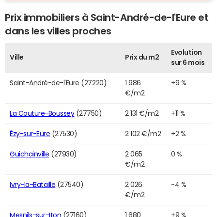
Prix immobiliers à Saint-André-de-l'Eure et
dans les villes proches
Evolution
Ville
Prix du m2
sur 6 mois
Saint-André-de-l'Eure (27220)
1 986
+9 %
€/m2
La Couture-Boussey
(27750)
2 131 €/m2
+11 %
Ézy-sur-Eure
(27530)
2 102 €/m2
+2 %
Guichainville
(27930)
2 065
0 %
€/m2
Ivry-la-Bataille
(27540)
2 026
-4 %
€/m2
Mesnils-sur-Iton
(27160)
1 680
+9 %