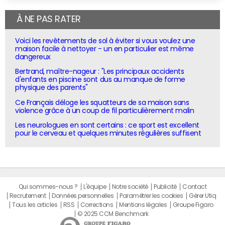
À NE PAS RATER
Voici les revêtements de sol à éviter si vous voulez une
maison facile à nettoyer - un en particulier est même
dangereux
Bertrand, maître-nageur : "Les principaux accidents
d'enfants en piscine sont dus au manque de forme
physique des parents"
Ce Français déloge les squatteurs de sa maison sans
violence grâce à un coup de fil particulièrement malin
Les neurologues en sont certains : ce sport est excellent
pour le cerveau et quelques minutes régulières suffisent
Qui sommes-nous ?
L'équipe
Notre société
Publicité
Contact
Recrutement
Données personnelles
Paramétrer les cookies
Gérer Utiq
Tous les articles
RSS
Corrections
Mentions légales
Groupe Figaro
© 2025 CCM Benchmark