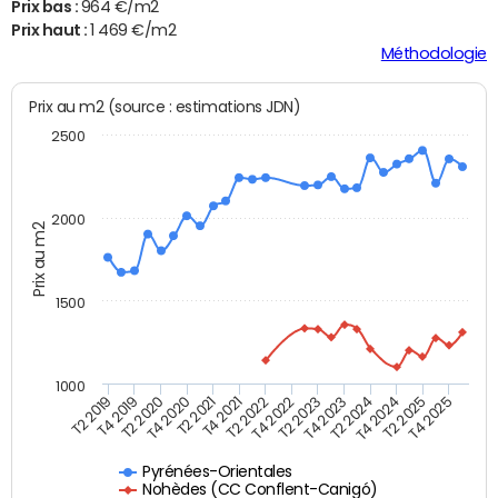
Prix bas :
964 €/m2
Prix haut :
1 469 €/m2
Méthodologie
Prix au m2 (source : estimations JDN)
2500
2000
Prix au m2
1500
1000
T4 2021
T2 2025
T2 2019
T4 2022
T2 2020
T4 2023
T2 2021
T4 2024
T2 2022
T4 2025
T4 2019
T2 2023
T4 2020
T2 2024
Pyrénées-Orientales
Nohèdes (CC Conflent-Canigó)