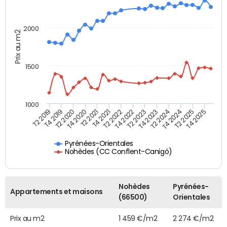
2000
Prix au m2
1500
1000
T4 2021
T2 2025
T2 2019
T4 2022
T2 2020
T4 2023
T2 2021
T4 2024
T2 2022
T4 2025
T4 2019
T2 2023
T4 2020
T2 2024
Pyrénées-Orientales
Nohèdes (CC Conflent-Canigó)
Nohèdes
Pyrénées-
Appartements et maisons
(66500)
Orientales
Prix au m2
1 459 €/m2
2 274 €/m2