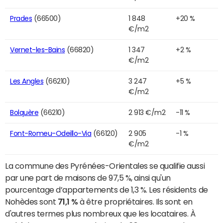
Prades
(66500)
1 848
+20 %
€/m2
Vernet-les-Bains
(66820)
1 347
+2 %
€/m2
Les Angles
(66210)
3 247
+5 %
€/m2
Bolquère
(66210)
2 913 €/m2
-11 %
Font-Romeu-Odeillo-Via
(66120)
2 905
-1 %
€/m2
La commune des Pyrénées-Orientales se qualifie aussi
par une part de maisons de 97,5 %, ainsi qu'un
pourcentage d’appartements de 1,3 %. Les résidents de
Nohèdes sont
71,1 %
à être propriétaires. Ils sont en
d'autres termes plus nombreux que les locataires. À