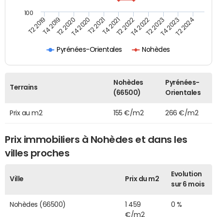
100
T2 2022
T2 2023
T2 2024
T4 2019
T4 2020
T4 2021
T4 2022
T4 2023
T2 2019
T2 2020
T2 2021
Pyrénées-Orientales
Nohèdes
Nohèdes
Pyrénées-
Terrains
(66500)
Orientales
Prix au m2
155 €/m2
266 €/m2
Prix immobiliers à Nohèdes et dans les
villes proches
Evolution
Ville
Prix du m2
sur 6 mois
Nohèdes (66500)
1 459
0 %
€/m2