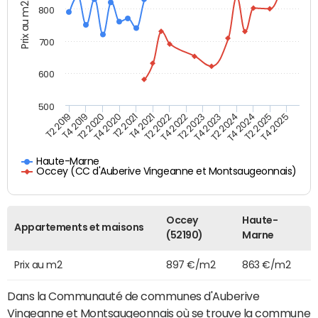
Prix au m2
800
700
600
500
T4 2021
T2 2025
T2 2019
T4 2022
T2 2020
T4 2023
T2 2021
T4 2024
T2 2022
T4 2025
T4 2019
T2 2023
T4 2020
T2 2024
Haute-Marne
Occey (CC d'Auberive Vingeanne et Montsaugeonnais)
Occey
Haute-
Appartements et maisons
(52190)
Marne
Prix au m2
897 €/m2
863 €/m2
Dans la Communauté de communes d'Auberive
Vingeanne et Montsaugeonnais où se trouve la commune