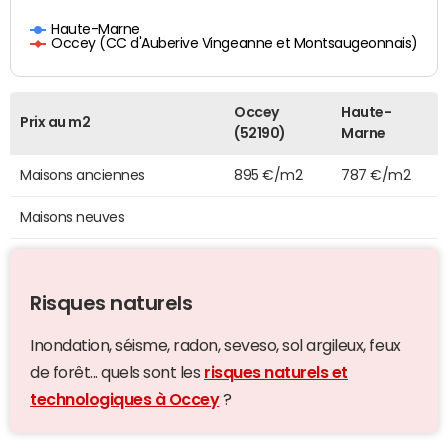
Haute-Marne
Occey (CC d'Auberive Vingeanne et Montsaugeonnais)
Occey
Haute-
Prix au m2
(52190)
Marne
Maisons anciennes
895 €/m2
787 €/m2
Maisons neuves
Risques naturels
Inondation, séisme, radon, seveso, sol argileux, feux
de forêt... quels sont les
risques naturels et
technologiques à Occey
?