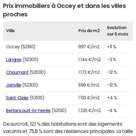
Prix immobiliers à Occey et dans les villes
proches
Evolution
Ville
Prix du m2
sur 6 mois
Occey (52190)
897 €/m2
+11 %
Langres
(52200)
1 144 €/m2
-3 %
Chaumont
(52000)
1 172 €/m2
-12 %
Joinville
(52300)
599 €/m2
-12 %
Saint-Dizier
(52100)
1 133 €/m2
+4 %
Bettancourt-la-Ferrée
(52100)
1 225 €/m2
-4 %
De surcroît, 12,1 % des habitations sont des logements
vacants et 75,8 % sont des résidences principales. La taille