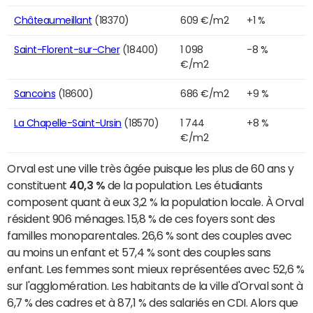
Châteaumeillant
(18370)
609 €/m2
+1 %
Saint-Florent-sur-Cher
(18400)
1 098
-8 %
€/m2
Sancoins
(18600)
686 €/m2
+9 %
La Chapelle-Saint-Ursin
(18570)
1 744
+8 %
€/m2
Orval est une ville très âgée puisque les plus de 60 ans y
constituent
40,3 %
de la population. Les étudiants
composent quant à eux 3,2 % la population locale. À Orval
résident 906 ménages. 15,8 % de ces foyers sont des
familles monoparentales. 26,6 % sont des couples avec
au moins un enfant et 57,4 % sont des couples sans
enfant. Les femmes sont mieux représentées avec 52,6 %
sur l'agglomération. Les habitants de la ville d'Orval sont à
6,7 % des cadres et à 87,1 % des salariés en CDI. Alors que