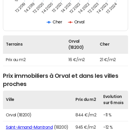
T2 2021
T2 2023
T4 2019
T4 2021
T4 2023
T2 2020
T2 2022
T2 2024
T4 2020
T4 2022
T2 2019
Cher
Orval
Orval
Terrains
Cher
(18200)
Prix au m2
16 €/m2
21 €/m2
Prix immobiliers à Orval et dans les villes
proches
Evolution
Ville
Prix du m2
sur 6 mois
Orval (18200)
844 €/m2
-11 %
Saint-Amand-Montrond
(18200)
945 €/m2
-12 %