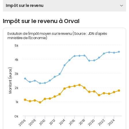
Impôt sur le revenu
Impôt sur le revenu à Orval
Evolution de l'impôt moyen sur le revenu (Source : JDN d'après
ministère de l'Economie)
5k
4k
Montant (euros)
3k
2k
1k
0k
2014
2024
2010
2020
2012
2022
2006
2016
2008
2018