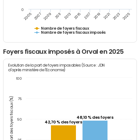
0
2023
2005
2009
2013
2017
2021
2025
2007
2011
2015
2019
Nombre de foyers fiscaux
Nombre de foyers fiscaux imposés
Foyers fiscaux imposés à Orval en 2025
Evolution de la part de foyers imposables (Source : JDN
d'après ministère de l'Economie)
100
Part des foyers fiscaux (%)
75
48,10 % des foyers
50
42,70 % des foyers