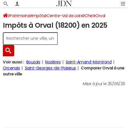
Patrimoine
Impôts
Centre-Val de Loire
Cher
Orval
Impôts à Orval (18200) en 2025
Impôt sur le revenu
Voir aussi :
Bouzais
Nozières
Saint-Amand-Montrond
Orcenais
Saint-Georges-de-Poisieux
Comparer Orval à une
autre ville
Mise à jour le 25/06/26