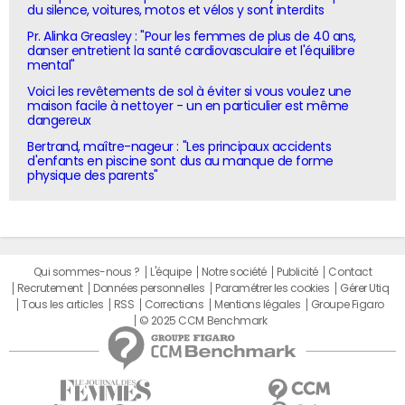
du silence, voitures, motos et vélos y sont interdits
Pr. Alinka Greasley : "Pour les femmes de plus de 40 ans,
danser entretient la santé cardiovasculaire et l'équilibre
mental"
Voici les revêtements de sol à éviter si vous voulez une
maison facile à nettoyer - un en particulier est même
dangereux
Bertrand, maître-nageur : "Les principaux accidents
d'enfants en piscine sont dus au manque de forme
physique des parents"
Qui sommes-nous ?
L'équipe
Notre société
Publicité
Contact
Recrutement
Données personnelles
Paramétrer les cookies
Gérer Utiq
Tous les articles
RSS
Corrections
Mentions légales
Groupe Figaro
© 2025 CCM Benchmark