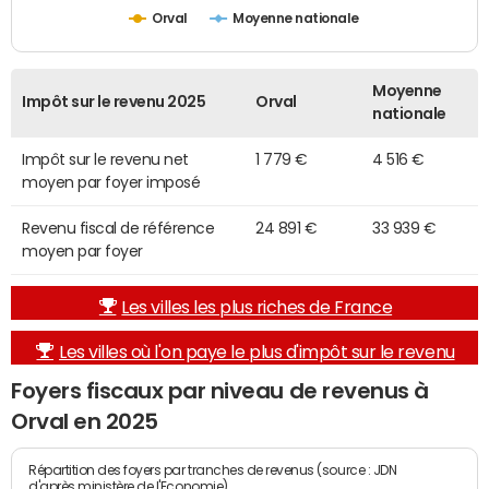
Orval
Moyenne nationale
Moyenne
Impôt sur le revenu 2025
Orval
nationale
Impôt sur le revenu net
1 779 €
4 516 €
moyen par foyer imposé
Revenu fiscal de référence
24 891 €
33 939 €
moyen par foyer
Les villes les plus riches de France
Les villes où l'on paye le plus d'impôt sur le revenu
Foyers fiscaux par niveau de revenus à
Orval en 2025
Répartition des foyers par tranches de revenus (source : JDN
d'après ministère de l'Economie)