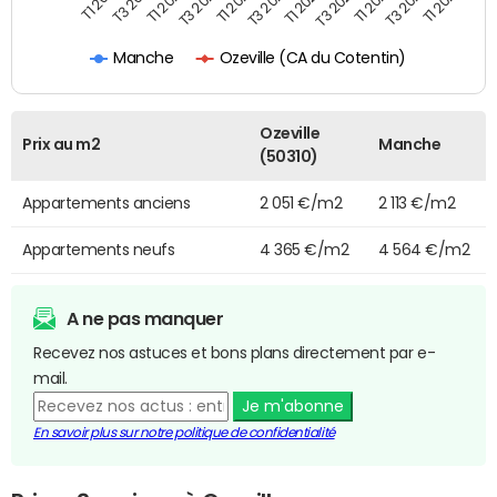
T3 2022
T1 2023
T3 2023
T1 2024
T3 2024
T1 2025
T3 2025
T1 2026
T1 2021
T3 2021
T1 2022
Ozeville (CA du Cotentin)
Manche
Ozeville
Prix au m2
Manche
(50310)
Appartements anciens
2 051 €/m2
2 113 €/m2
Appartements neufs
4 365 €/m2
4 564 €/m2
A ne pas manquer
Recevez nos astuces et bons plans directement par e-
mail.
Je m'abonne
En savoir plus sur notre politique de confidentialité