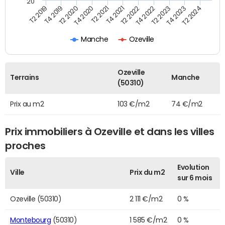
20
T2 2022
T2 2023
T2 2024
T4 2019
T4 2020
T4 2021
T4 2022
T4 2023
T2 2019
T2 2020
T2 2021
Manche
Ozeville
Ozeville
Terrains
Manche
(50310)
Prix au m2
103 €/m2
74 €/m2
Prix immobiliers à Ozeville et dans les villes
proches
Evolution
Ville
Prix du m2
sur 6 mois
Ozeville (50310)
2 111 €/m2
0 %
Montebourg
(50310)
1 585 €/m2
0 %