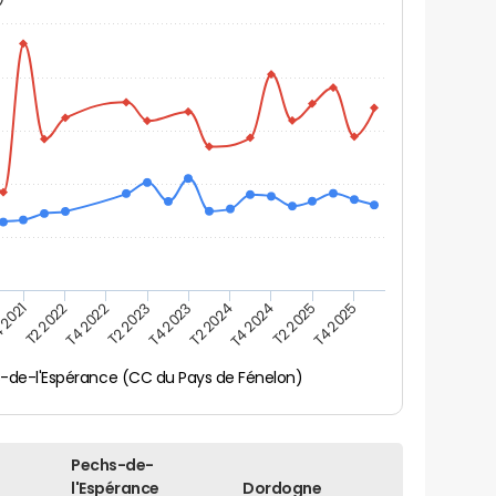
 2021
T2 2025
T4 2023
T2 2022
T4 2025
T2 2024
T4 2022
T4 2024
T2 2023
-de-l'Espérance (CC du Pays de Fénelon)
Pechs-de-
l'Espérance
Dordogne