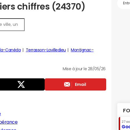
iers chiffres (24370)
-la-Canéda
Terrasson-Lavilledieu
Montignac-
Mise à jour le 28/05/26
Email
FO
e
spérance
27 a
Goo