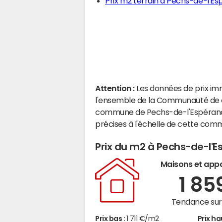
Prix m2 terrain à Pechs-de-l'E
Attention :
Les données de prix im
l'ensemble de la Communauté de c
commune de Pechs-de-l'Espérance
précises à l'échelle de cette com
Prix du m2 à Pechs-de-l'
Maisons et app
1 85
Tendance sur 
Prix bas :
1 711 €/m2
Prix ha