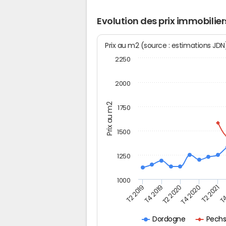
Evolution des prix immobilie
Prix au m2 (source : estimations JD
2250
2000
Prix au m2
1750
1500
1250
1000
T4
T2 2020
T4 2020
T2 2019
T2 2021
T4 2019
Pechs
Dordogne