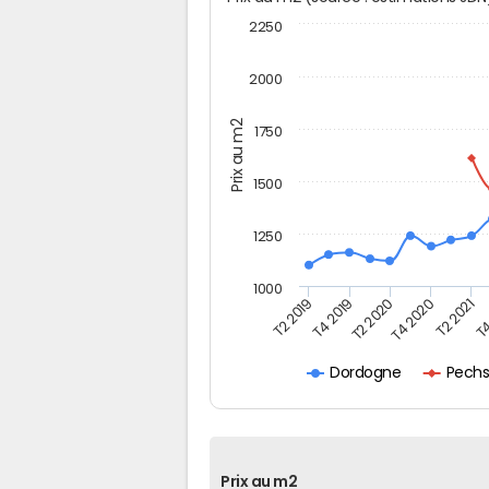
2250
2000
Prix au m2
1750
1500
1250
1000
T4
T2 2020
T4 2020
T2 2019
T2 2021
T4 2019
Pechs
Dordogne
Prix au m2