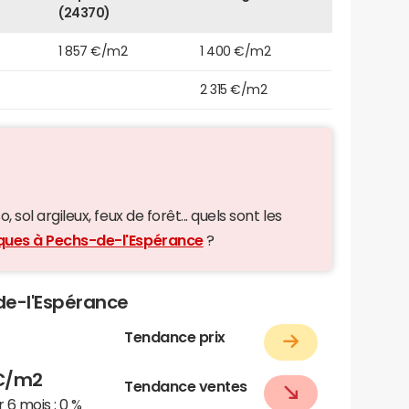
(24370)
1 857 €/m2
1 400 €/m2
2 315 €/m2
 sol argileux, feux de forêt... quels sont les
iques à Pechs-de-l'Espérance
?
-de-l'Espérance
Tendance prix
€/m2
Tendance ventes
 6 mois :
0 %