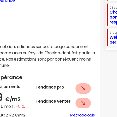
spérance
03 s
Cha
bon
res
21 se
Web
per
mobiliers affichées sur cette page concernent
ommunes du Pays de Fénelon, dont fait partie la
. Nos estimations sont par conséquent moins
mune.
Espérance
artements
Tendance prix
9
€/m2
Tendance ventes
6 mois :
-5 %
ut :
2 172 €/m2
Méthodologie