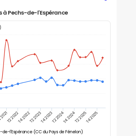
rs à Pechs-de-l'Espérance
N)
 2021
T2 2025
T4 2023
T2 2022
T4 2025
T2 2024
T4 2022
T4 2024
T2 2023
-de-l'Espérance (CC du Pays de Fénelon)