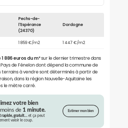
Pechs-de-
l'Espérance
Dordogne
(24370)
1 859 €/m2
1 447 €/m2
e
1 886 euros du m²
sur le dernier trimestre dans
Pays de Fénelon dont dépend la commune de
 terrains à vendre sont déterminés à partir de
aison, dans la région Nouvelle-Aquitaine les
s le mètre carré.
timez votre bien
 moins de
1 minute.
Estimer mon bien
t rapide, gratuit…
et ça peut
rement valoir le coup.