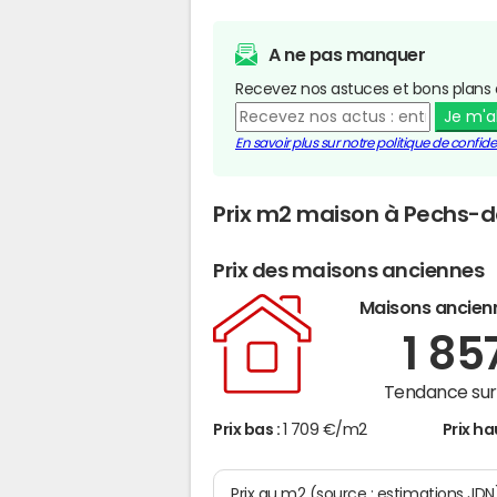
A ne pas manquer
Recevez nos astuces et bons plans 
Je m'
En savoir plus sur notre politique de confiden
Prix m2 maison à Pechs-d
Prix des maisons anciennes
Maisons ancien
1 85
Tendance sur 
Prix bas :
1 709 €/m2
Prix ha
Prix au m2 (source : estimations JD