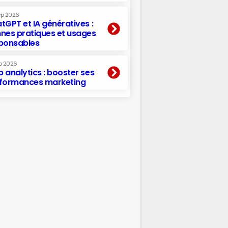
ep 2026
tGPT et IA génératives :
nes pratiques et usages
ponsables
p 2026
 analytics : booster ses
formances marketing