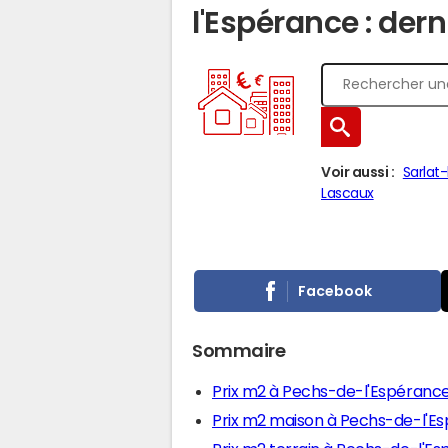
l'Espérance : dern
Voir aussi :
Sarlat
Lascaux
Facebook
Sommaire
Prix m2 à Pechs-de-l'Espéranc
Prix m2 maison à Pechs-de-l'E