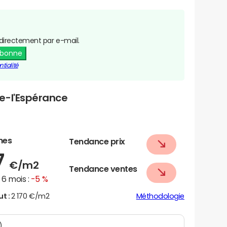
directement par e-mail.
abonne
tialité
e-l'Espérance
nes
Tendance prix
7
€/m2
Tendance ventes
6 mois :
-5 %
ut :
2 170 €/m2
Méthodologie
N)