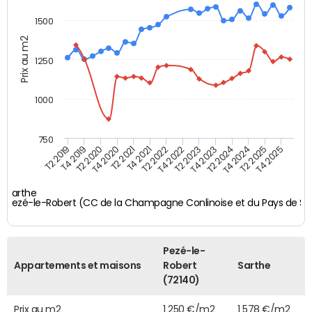
1500
Prix au m2
1250
1000
750
T4 2021
T2 2025
T2 2019
T4 2022
T2 2020
T4 2023
T2 2021
T4 2024
T2 2022
T4 2025
T4 2019
T2 2023
T4 2020
T2 2024
Sarthe
Pezé-le-Robert (CC de la Champagne Conlinoise et du Pays de Sill
Pezé-le-
Appartements et maisons
Robert
Sarthe
(72140)
Prix au m2
1 250 €/m2
1 578 €/m2