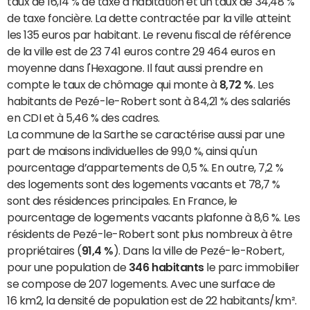
taux de 16,14 % de taxe d'habitation et un taux de 34,48 %
de taxe foncière. La dette contractée par la ville atteint
les 135 euros par habitant. Le revenu fiscal de référence
de la ville est de 23 741 euros contre 29 464 euros en
moyenne dans l'Hexagone. Il faut aussi prendre en
compte le taux de chômage qui monte à
8,72 %
. Les
habitants de Pezé-le-Robert sont à 84,21 % des salariés
en CDI et à 5,46 % des cadres.
La commune de la Sarthe se caractérise aussi par une
part de maisons individuelles de 99,0 %, ainsi qu'un
pourcentage d’appartements de 0,5 %. En outre, 7,2 %
des logements sont des logements vacants et 78,7 %
sont des résidences principales. En France, le
pourcentage de logements vacants plafonne à 8,6 %. Les
résidents de Pezé-le-Robert sont plus nombreux à être
propriétaires (
91,4 %
). Dans la ville de Pezé-le-Robert,
pour une population de
346 habitants
le parc immobilier
se compose de 207 logements. Avec une surface de
16 km2, la densité de population est de 22 habitants/km².