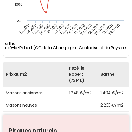
1000
750
T4 2021
T2 2025
T2 2019
T4 2022
T2 2020
T4 2023
T2 2021
T4 2024
T2 2022
T4 2025
T4 2019
T2 2023
T4 2020
T2 2024
Sarthe
Pezé-le-Robert (CC de la Champagne Conlinoise et du Pays de Sill
Pezé-le-
Prix au m2
Robert
Sarthe
(72140)
Maisons anciennes
1 248 €/m2
1 494 €/m2
Maisons neuves
2 233 €/m2
Risques naturels