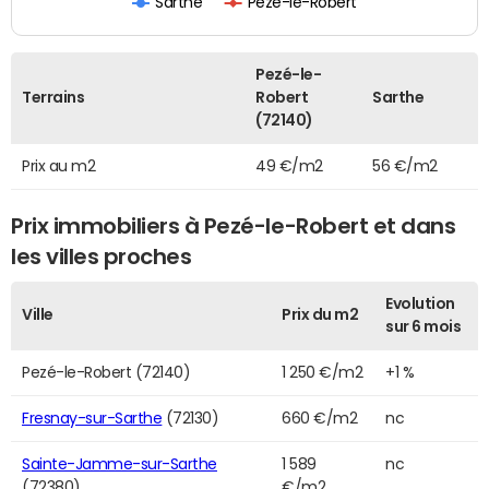
Sarthe
Pezé-le-Robert
Pezé-le-
Terrains
Robert
Sarthe
(72140)
Prix au m2
49 €/m2
56 €/m2
Prix immobiliers à Pezé-le-Robert et dans
les villes proches
Evolution
Ville
Prix du m2
sur 6 mois
Pezé-le-Robert (72140)
1 250 €/m2
+1 %
Fresnay-sur-Sarthe
(72130)
660 €/m2
nc
Sainte-Jamme-sur-Sarthe
1 589
nc
(72380)
€/m2