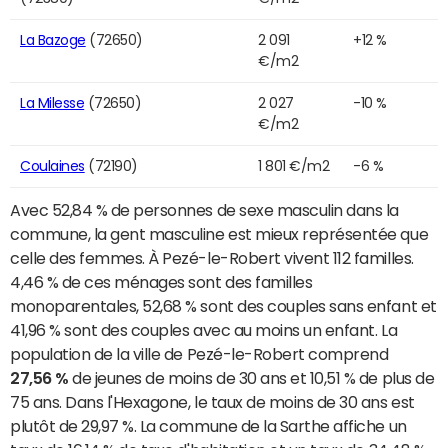
La Bazoge
(72650)
2 091
+12 %
€/m2
La Milesse
(72650)
2 027
-10 %
€/m2
Coulaines
(72190)
1 801 €/m2
-6 %
Avec 52,84 % de personnes de sexe masculin dans la
commune, la gent masculine est mieux représentée que
celle des femmes. À Pezé-le-Robert vivent 112 familles.
4,46 % de ces ménages sont des familles
monoparentales, 52,68 % sont des couples sans enfant et
41,96 % sont des couples avec au moins un enfant. La
population de la ville de Pezé-le-Robert comprend
27,56 %
de jeunes de moins de 30 ans et 10,51 % de plus de
75 ans. Dans l'Hexagone, le taux de moins de 30 ans est
plutôt de 29,97 %. La commune de la Sarthe affiche un