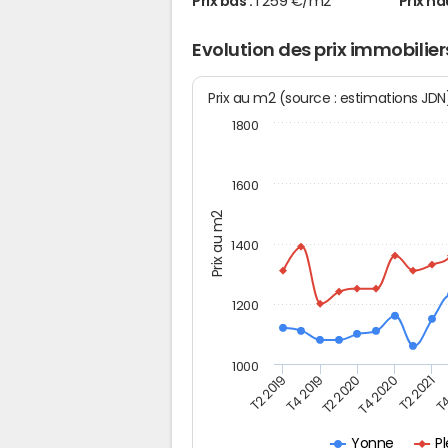
Prix bas :
1 259 €/m2
Prix ha
Evolution des prix immobilie
Prix au m2 (source : estimations JD
1800
1600
Prix au m2
1400
1200
1000
T4
T2 2020
T4 2020
T2 2019
T2 2021
T4 2019
P
Yonne