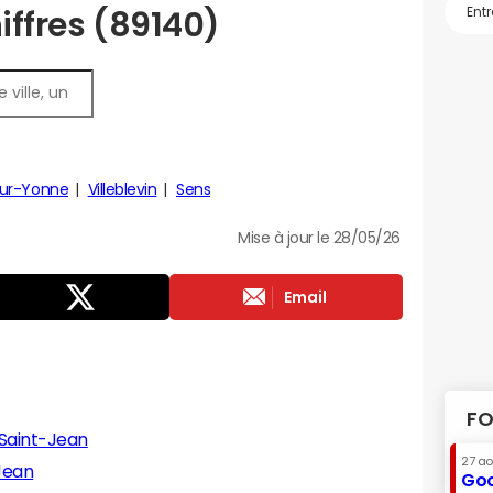
hiffres (89140)
sur-Yonne
Villeblevin
Sens
Mise à jour le 28/05/26
Email
FO
-Saint-Jean
27 a
Jean
Goo