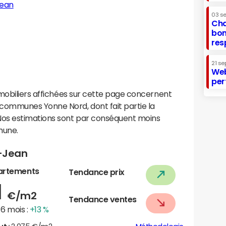
Jean
03 s
Cha
bon
res
21 se
Web
per
mobiliers affichées sur cette page concernent
ommunes Yonne Nord, dont fait partie la
os estimations sont par conséquent moins
mune.
t-Jean
artements
Tendance prix
1
€/m2
Tendance ventes
6 mois :
+13 %