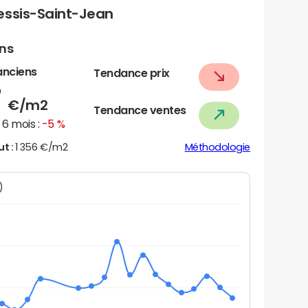
essis-Saint-Jean
ens
anciens
Tendance prix
7
€/m2
Tendance ventes
6 mois :
-5 %
ut :
1 356 €/m2
Méthodologie
N)