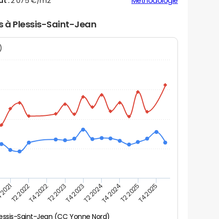
ut :
2 075 €/m2
Méthodologie
rs à Plessis-Saint-Jean
N)
 2021
T2 2025
T4 2023
T2 2022
T4 2025
T2 2024
T4 2022
T4 2024
T2 2023
lessis-Saint-Jean (CC Yonne Nord)