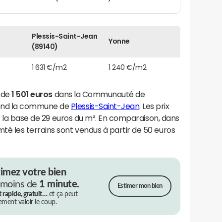
Plessis-Saint-Jean
Yonne
(89140)
1 631 €/m2
1 240 €/m2
e de
1 501 euros
dans la Communauté de
end la commune de
Plessis-Saint-Jean
. Les prix
ur la base de 29 euros du m². En comparaison, dans
 les terrains sont vendus à partir de 50 euros
timez votre bien
 moins de
1 minute.
Estimer mon bien
t rapide, gratuit…
et ça peut
rement valoir le coup.