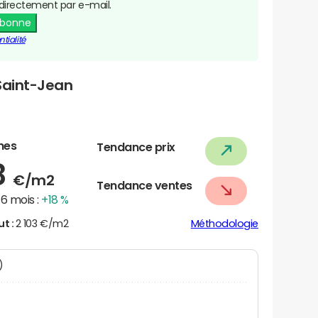
directement par e-mail.
abonne
tialité
Saint-Jean
nes
Tendance prix
8
€/m2
Tendance ventes
6 mois :
+18 %
ut :
2 103 €/m2
Méthodologie
N)