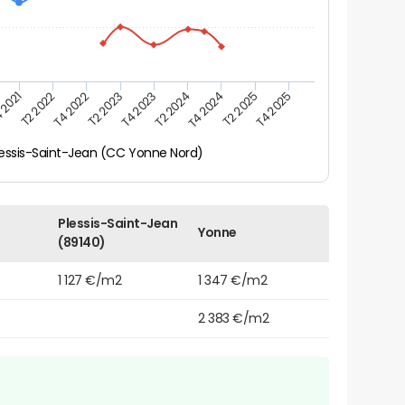
 2021
T2 2025
T4 2023
T2 2022
T4 2025
T2 2024
T4 2022
T4 2024
T2 2023
lessis-Saint-Jean (CC Yonne Nord)
Plessis-Saint-Jean
Yonne
(89140)
1 127 €/m2
1 347 €/m2
2 383 €/m2