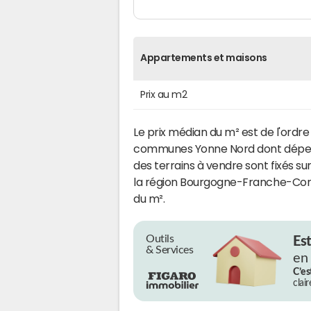
Appartements et maisons
Prix au m2
Le prix médian du m² est de l'ordr
communes Yonne Nord dont dép
des terrains à vendre sont fixés s
la région Bourgogne-Franche-Comté
du m².
Outils
Es
& Services
en
C’es
clai