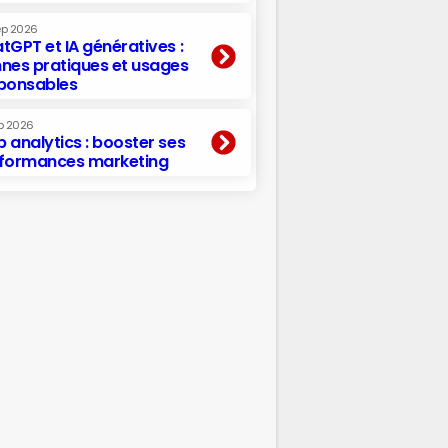
ep 2026
tGPT et IA génératives :
nes pratiques et usages
ponsables
p 2026
 analytics : booster ses
formances marketing