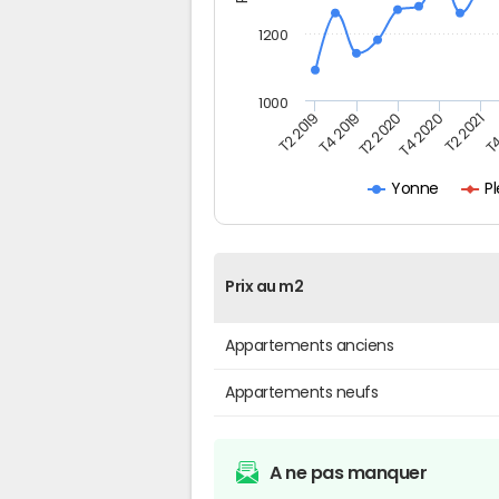
1200
1000
T4
T2 2020
T4 2020
T2 2019
T2 2021
T4 2019
P
Yonne
Prix au m2
Appartements anciens
Appartements neufs
A ne pas manquer