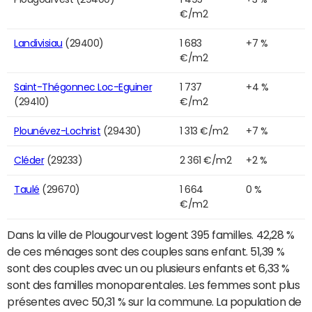
€/m2
Landivisiau
(29400)
1 683
+7 %
€/m2
Saint-Thégonnec Loc-Eguiner
1 737
+4 %
(29410)
€/m2
Plounévez-Lochrist
(29430)
1 313 €/m2
+7 %
Cléder
(29233)
2 361 €/m2
+2 %
Taulé
(29670)
1 664
0 %
€/m2
Dans la ville de Plougourvest logent 395 familles. 42,28 %
de ces ménages sont des couples sans enfant. 51,39 %
sont des couples avec un ou plusieurs enfants et 6,33 %
sont des familles monoparentales. Les femmes sont plus
présentes avec 50,31 % sur la commune. La population de