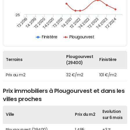
25
T2 2022
T2 2023
T2 2024
T4 2019
T4 2020
T4 2021
T4 2022
T4 2023
T2 2019
T2 2020
T2 2021
Finistère
Plougourvest
Plougourvest
Terrains
Finistère
(29400)
Prix au m2
32 €/m2
101 €/m2
Prix immobiliers à Plougourvest et dans les
villes proches
Evolution
Ville
Prix du m2
sur 6 mois
Plougourvest (29400)
1 495
+3 %