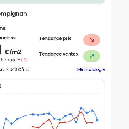
Pompignan
ens
anciens
Tendance prix
1
€/m2
Tendance ventes
6 mois :
-7 %
ut :
2 043 €/m2
Méthodologie
N)