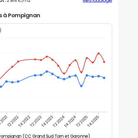
ut :
2 184 €/m2
Méthodologie
ers à Pompignan
N)
 2021
T2 2025
T4 2023
T2 2022
T4 2025
T2 2024
T4 2022
T4 2024
T2 2023
Pompignan (CC Grand Sud Tarn et Garonne)