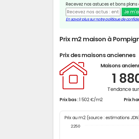
Recevez nos astuces et bons plans 
Je m'
En savoir plus sur notre politique de confiden
Prix m2 maison à Pompig
Prix des maisons anciennes
Maisons ancien
1 88
Tendance sur 
Prix bas :
1 502 €/m2
Prix ha
Prix au m2 (source : estimations JD
2250