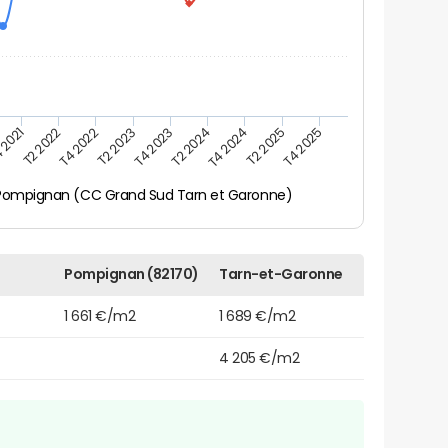
 2021
T2 2025
T4 2023
T2 2022
T4 2025
T2 2024
T4 2022
T4 2024
T2 2023
Pompignan (CC Grand Sud Tarn et Garonne)
Pompignan (82170)
Tarn-et-Garonne
1 661 €/m2
1 689 €/m2
4 205 €/m2