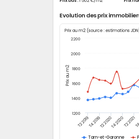
Prix bas :
1 502 €/m2
Prix ha
Evolution des prix immobili
Prix au m2 (source : estimations JD
2200
2000
Prix au m2
1800
1600
1400
1200
T4
T2 2020
T4 2020
T2 2019
T2 2021
T4 2019
Tarn-et-Garonne