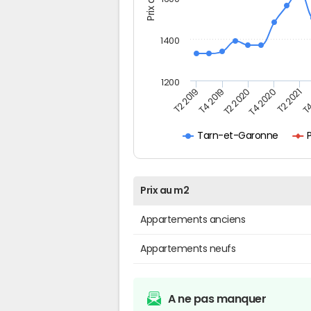
1400
1200
T4
T2 2020
T4 2020
T2 2019
T2 2021
T4 2019
Tarn-et-Garonne
Prix au m2
Appartements anciens
Appartements neufs
A ne pas manquer