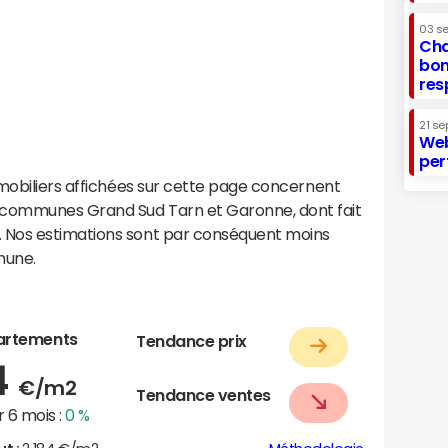
03 s
Cha
bon
res
21 se
Web
per
mobiliers affichées sur cette page concernent
communes Grand Sud Tarn et Garonne, dont fait
 Nos estimations sont par conséquent moins
mune.
artements
Tendance prix
4
€/m2
Tendance ventes
 6 mois :
0 %