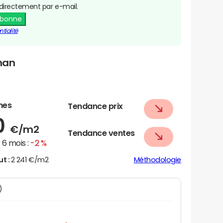
directement par e-mail.
abonne
tialité
nan
nes
Tendance prix
0
€/m2
Tendance ventes
6 mois :
-2 %
ut :
2 241 €/m2
Méthodologie
N)