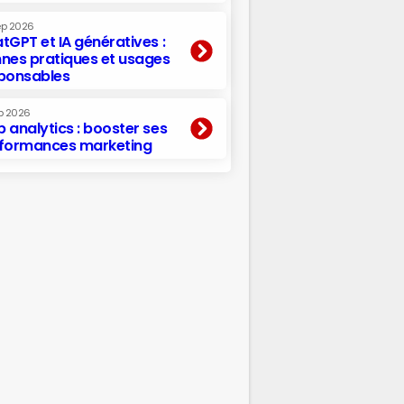
ep 2026
tGPT et IA génératives :
nes pratiques et usages
ponsables
p 2026
 analytics : booster ses
formances marketing