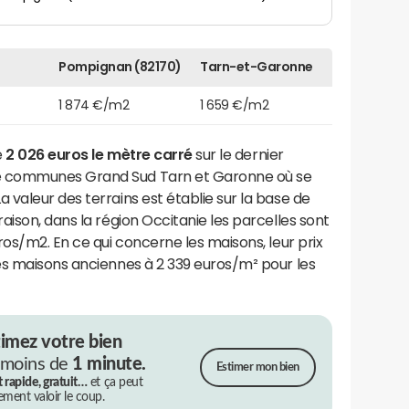
Pompignan (82170)
Tarn-et-Garonne
1 874 €/m2
1 659 €/m2
e
2 026 euros le mètre carré
sur le dernier
e communes Grand Sud Tarn et Garonne où se
valeur des terrains est établie sur la base de
aison, dans la région Occitanie les parcelles sont
ros/m2. En ce qui concerne les maisons, leur prix
es maisons anciennes à 2 339 euros/m² pour les
timez votre bien
 moins de
1 minute.
Estimer mon bien
t rapide, gratuit…
et ça peut
rement valoir le coup.