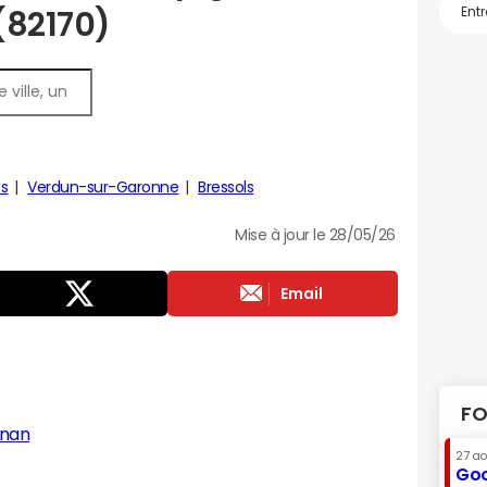
 (82170)
es
Verdun-sur-Garonne
Bressols
Mise à jour le 28/05/26
Email
FO
gnan
27 a
Goo