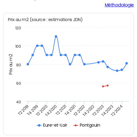
Méthodologie
Prix au m2 (source : estimations JDN)
120
100
Prix au m2
80
60
40
T2 2022
T2 2023
T2 2024
T4 2019
T4 2020
T4 2021
T4 2022
T4 2023
T2 2019
T2 2020
T2 2021
Eure-et-Loir
Pontgouin