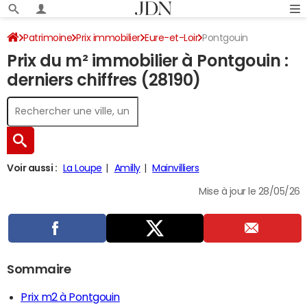
Patrimoine
Prix immobilier
Eure-et-Loir
Pontgouin
Prix du m² immobilier à Pontgouin :
derniers chiffres (28190)
Voir aussi :
La Loupe
Amilly
Mainvilliers
Mise à jour le 28/05/26
Sommaire
Prix m2 à Pontgouin