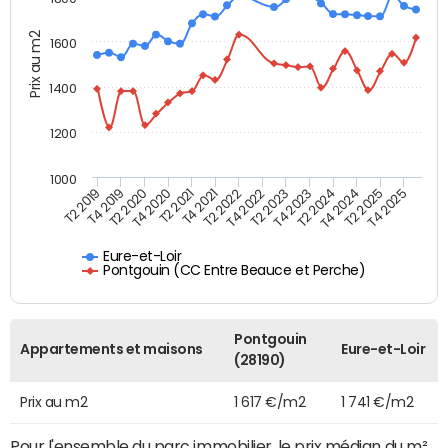
Prix au m2
1600
1400
1200
1000
T4 2021
T2 2025
T2 2019
T4 2022
T2 2020
T4 2023
T2 2021
T4 2024
T2 2022
T4 2025
T4 2019
T2 2023
T4 2020
T2 2024
Eure-et-Loir
Pontgouin (CC Entre Beauce et Perche)
Pontgouin
Appartements et maisons
Eure-et-Loir
(28190)
Prix au m2
1 617 €/m2
1 741 €/m2
Pour l'ensemble du parc immobilier, le prix médian du m²