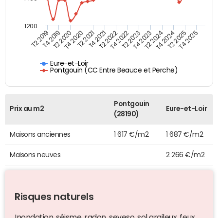
1200
T4 2021
T2 2025
T2 2019
T4 2022
T2 2020
T4 2023
T2 2021
T4 2024
T2 2022
T4 2025
T4 2019
T2 2023
T4 2020
T2 2024
Eure-et-Loir
Pontgouin (CC Entre Beauce et Perche)
Pontgouin
Prix au m2
Eure-et-Loir
(28190)
Maisons anciennes
1 617 €/m2
1 687 €/m2
Maisons neuves
2 266 €/m2
Risques naturels
Inondation, séisme, radon, seveso, sol argileux, feux