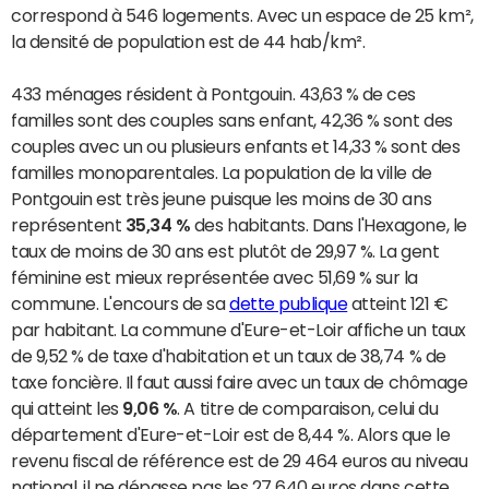
correspond à 546 logements. Avec un espace de 25 km²,
la densité de population est de 44 hab/km².
433 ménages résident à Pontgouin. 43,63 % de ces
familles sont des couples sans enfant, 42,36 % sont des
couples avec un ou plusieurs enfants et 14,33 % sont des
familles monoparentales. La population de la ville de
Pontgouin est très jeune puisque les moins de 30 ans
représentent
35,34 %
des habitants. Dans l'Hexagone, le
taux de moins de 30 ans est plutôt de 29,97 %. La gent
féminine est mieux représentée avec 51,69 % sur la
commune. L'encours de sa
dette publique
atteint 121 €
par habitant. La commune d'Eure-et-Loir affiche un taux
de 9,52 % de taxe d'habitation et un taux de 38,74 % de
taxe foncière. Il faut aussi faire avec un taux de chômage
qui atteint les
9,06 %
. A titre de comparaison, celui du
département d'Eure-et-Loir est de 8,44 %. Alors que le
revenu fiscal de référence est de 29 464 euros au niveau
national, il ne dépasse pas les 27 640 euros dans cette