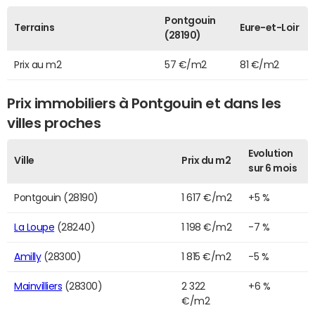
Pontgouin
Terrains
Eure-et-Loir
(28190)
Prix au m2
57 €/m2
81 €/m2
Prix immobiliers à Pontgouin et dans les
villes proches
Evolution
Ville
Prix du m2
sur 6 mois
Pontgouin (28190)
1 617 €/m2
+5 %
La Loupe
(28240)
1 198 €/m2
-7 %
Amilly
(28300)
1 815 €/m2
-5 %
Mainvilliers
(28300)
2 322
+6 %
€/m2