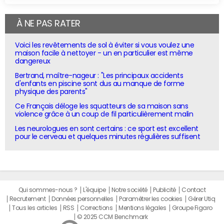
À NE PAS RATER
Voici les revêtements de sol à éviter si vous voulez une
maison facile à nettoyer - un en particulier est même
dangereux
Bertrand, maître-nageur : "Les principaux accidents
d'enfants en piscine sont dus au manque de forme
physique des parents"
Ce Français déloge les squatteurs de sa maison sans
violence grâce à un coup de fil particulièrement malin
Les neurologues en sont certains : ce sport est excellent
pour le cerveau et quelques minutes régulières suffisent
Qui sommes-nous ?
L'équipe
Notre société
Publicité
Contact
Recrutement
Données personnelles
Paramétrer les cookies
Gérer Utiq
Tous les articles
RSS
Corrections
Mentions légales
Groupe Figaro
© 2025 CCM Benchmark