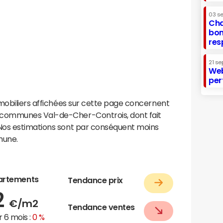
03 s
Cha
bon
res
21 se
Web
per
mobiliers affichées sur cette page concernent
communes Val-de-Cher-Controis, dont fait
Nos estimations sont par conséquent moins
mune.
artements
Tendance prix
2
€/m2
Tendance ventes
 6 mois :
0 %