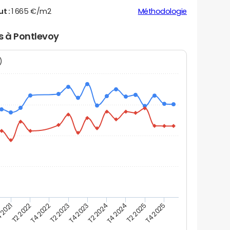
ut :
1 665 €/m2
Méthodologie
rs à Pontlevoy
N)
 2021
T2 2025
T4 2023
T2 2022
T4 2025
T2 2024
T4 2022
T4 2024
T2 2023