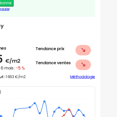
abonne
tialité
oy
nes
Tendance prix
5
€/m2
Tendance ventes
6 mois :
-5 %
ut :
1 663 €/m2
Méthodologie
N)