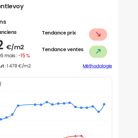
ontlevoy
ens
anciens
Tendance prix
2
€/m2
Tendance ventes
6 mois :
-15 %
ut :
1 478 €/m2
Méthodologie
N)