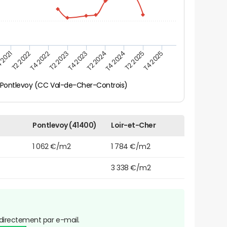
 2021
T2 2025
T4 2023
T2 2022
T4 2025
T2 2024
T4 2022
T4 2024
T2 2023
Pontlevoy (CC Val-de-Cher-Controis)
Pontlevoy (41400)
Loir-et-Cher
1 062 €/m2
1 784 €/m2
3 338 €/m2
directement par e-mail.