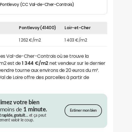
Pontlevoy (CC Val-de-Cher-Controis)
Pontlevoy (41400)
Loir-et-Cher
1 262 €/m2
1 403 €/m2
 Val-de-Cher-Controis où se trouve la
u m2 est de
1 344 €/m2
net vendeur sur le dernier
 vendre tourne aux environs de 20 euros du m².
l de Loire offre des parcelles à partir de
timez votre bien
 moins de
1 minute.
Estimer mon bien
t rapide, gratuit…
et ça peut
rement valoir le coup.