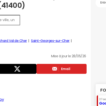
 (41400)
chard Val de Cher
Saint-Georges-sur-Cher
Mise à jour le 28/05/26
Email
FO
oy
27 a
Goo