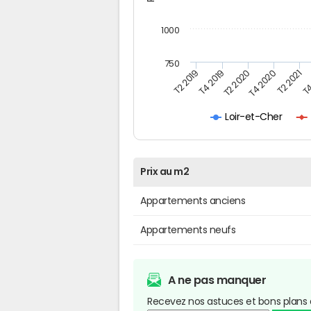
1000
750
T4
T2 2020
T4 2020
T2 2019
T2 2021
T4 2019
Loir-et-Cher
Prix au m2
Appartements anciens
Appartements neufs
A ne pas manquer
Recevez nos astuces et bons plans 