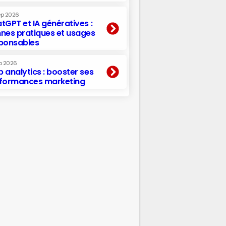
ep 2026
tGPT et IA génératives :
nes pratiques et usages
ponsables
p 2026
 analytics : booster ses
formances marketing