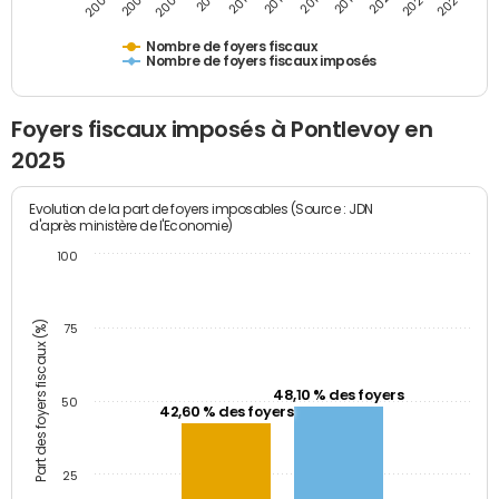
2023
2005
2009
2013
2017
2021
2025
2007
2011
2015
2019
Nombre de foyers fiscaux
Nombre de foyers fiscaux imposés
Foyers fiscaux imposés à Pontlevoy en
2025
Evolution de la part de foyers imposables (Source : JDN
d'après ministère de l'Economie)
100
Part des foyers fiscaux (%)
75
48,10 % des foyers
50
42,60 % des foyers
25