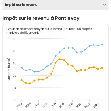
Impôt sur le revenu
Impôt sur le revenu à Pontlevoy
Evolution de l'impôt moyen sur le revenu (Source : JDN d'après
ministère de l'Economie)
5k
4k
Montant (euros)
3k
2k
1k
0k
2014
2024
2010
2020
2012
2022
2006
2016
2008
2018