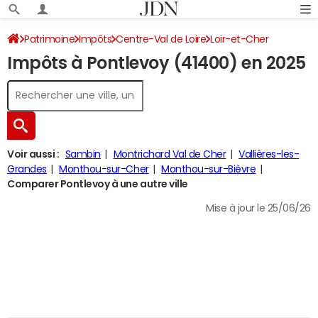
Patrimoine
Impôts
Centre-Val de Loire
Loir-et-Cher
Impôts à Pontlevoy (41400) en 2025
Pontlevoy
Impôt sur le revenu
Voir aussi :
Sambin
Montrichard Val de Cher
Vallières-les-
Grandes
Monthou-sur-Cher
Monthou-sur-Bièvre
Comparer Pontlevoy à une autre ville
Mise à jour le 25/06/26