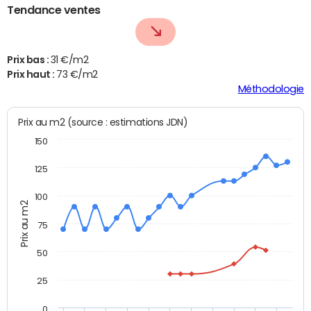
Tendance ventes
Prix bas :
31 €/m2
Prix haut :
73 €/m2
Méthodologie
Prix au m2 (source : estimations JDN)
150
125
100
Prix au m2
75
50
25
0