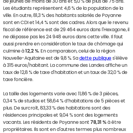
de jeunes de moins de 30 ans et 5,0 % de plus de 75 ans.
Les étudiants représentent 4,6 % de la population de la
ville. En outre, 81,3 % des habitants salariés de Poyanne
sont en CDI et 14,4 % sont des cadres. Alors que le revenu
fiscal de référence est de 29 464 euros dans l'Hexagone, il
ne dépasse pas les 24 948 euros dans cette ville. Il faut
aussi prendre en considération le taux de chômage qui
culmine à
12,2 %
. En comparaison, celui de la région
Nouvelle-Aquitaine est de 9,8 %. Sa
dette publique
s'élève
à 315 euros/habitant. La commune des Landes affiche un
taux de 12,8 % de taxe d'habitation et un taux de 32,0 % de
taxe foncière.
La taille des logements varie avec 11,86 % de 3 pièces,
0,34 % de studios et 58,64 % d’habitations de 5 pièces et
plus. De surcroît, 83,33 % des habitations sont des
résidences principales et 9,04 % sont des logements
vacants. Les résidents de Poyanne sont
78,31 %
à être
propriétaires. Ils sont en d'autres termes plus nombreux