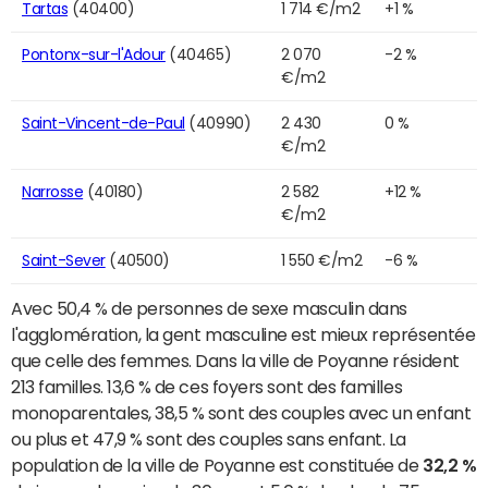
Tartas
(40400)
1 714 €/m2
+1 %
Pontonx-sur-l'Adour
(40465)
2 070
-2 %
€/m2
Saint-Vincent-de-Paul
(40990)
2 430
0 %
€/m2
Narrosse
(40180)
2 582
+12 %
€/m2
Saint-Sever
(40500)
1 550 €/m2
-6 %
Avec 50,4 % de personnes de sexe masculin dans
l'agglomération, la gent masculine est mieux représentée
que celle des femmes. Dans la ville de Poyanne résident
213 familles. 13,6 % de ces foyers sont des familles
monoparentales, 38,5 % sont des couples avec un enfant
ou plus et 47,9 % sont des couples sans enfant. La
population de la ville de Poyanne est constituée de
32,2 %