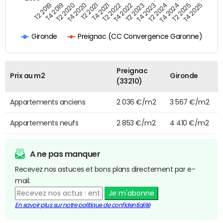
T4 2021
T2 2025
T2 2020
T4 2023
T2 2022
T4 2025
T4 2020
T2 2024
T2 2019
T4 2022
T2 2021
T4 2024
T4 2019
T2 2023
Preignac (CC Convergence Garonne)
Gironde
Preignac
Prix au m2
Gironde
(33210)
Appartements anciens
2 036 €/m2
3 567 €/m2
Appartements neufs
2 853 €/m2
4 410 €/m2
A ne pas manquer
Recevez nos astuces et bons plans directement par e-
mail.
Je m'abonne
En savoir plus sur notre politique de confidentialité