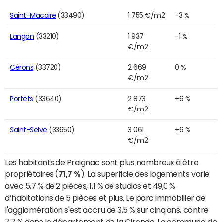
Saint-Macaire
(33490)
1 755 €/m2
-3 %
Langon
(33210)
1 937
-1 %
€/m2
Cérons
(33720)
2 669
0 %
€/m2
Portets
(33640)
2 873
+6 %
€/m2
Saint-Selve
(33650)
3 061
+6 %
€/m2
Les habitants de Preignac sont plus nombreux à être
propriétaires (
71,7 %
). La superficie des logements varie
avec 5,7 % de 2 pièces, 1,1 % de studios et 49,0 %
d’habitations de 5 pièces et plus. Le parc immobilier de
l'agglomération s'est accru de 3,5 % sur cinq ans, contre
7,7 % dans le département de la Gironde. La commune de