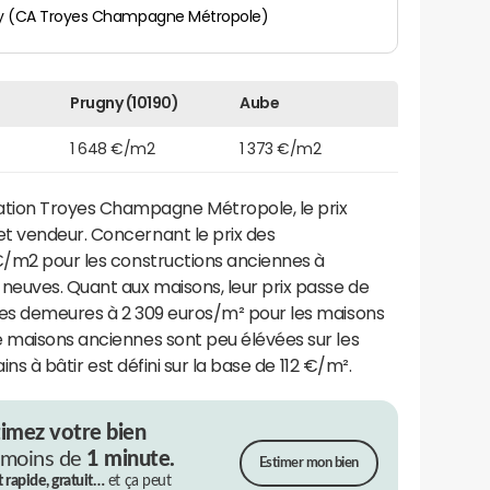
y (CA Troyes Champagne Métropole)
Prugny (10190)
Aube
1 648 €/m2
1 373 €/m2
ion Troyes Champagne Métropole, le prix
t vendeur. Concernant le prix des
 €/m2 pour les constructions anciennes à
neuves. Quant aux maisons, leur prix passe de
nes demeures à 2 309 euros/m² pour les maisons
e maisons anciennes sont peu élévées sur les
ains à bâtir est défini sur la base de 112 €/m².
timez votre bien
 moins de
1 minute.
Estimer mon bien
t rapide, gratuit…
et ça peut