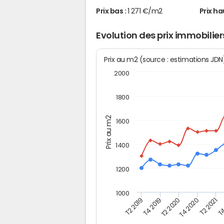
Prix bas :
1 271 €/m2
Prix ha
Evolution des prix immobilie
Prix au m2 (source : estimations JD
2000
1800
Prix au m2
1600
1400
1200
1000
T4
T2 2020
T4 2020
T2 2019
T2 2021
T4 2019