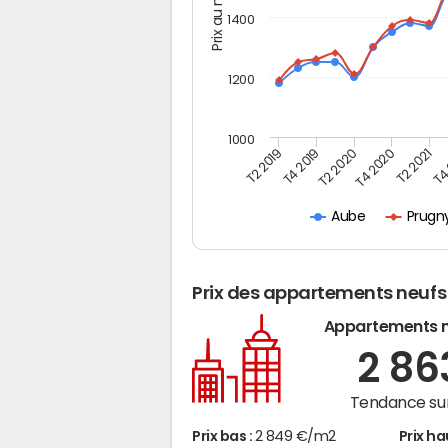
Prix au m2
1400
1200
1000
T4
T2 2019
T2 2020
T2 2021
T4 2019
T4 2020
Prugn
Aube
Prix des appartements neufs
Appartements 
2 8
Tendance sur
Prix bas :
2 849 €/m2
Prix ha