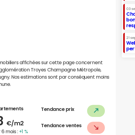
03 s
Cha
bon
res
21 se
Web
per
mobiliers affichées sur cette page concernent
agglomération Troyes Champagne Métropole,
ugny. Nos estimations sont par conséquent moins
mune.
artements
Tendance prix
8
€/m2
Tendance ventes
 6 mois :
+1 %