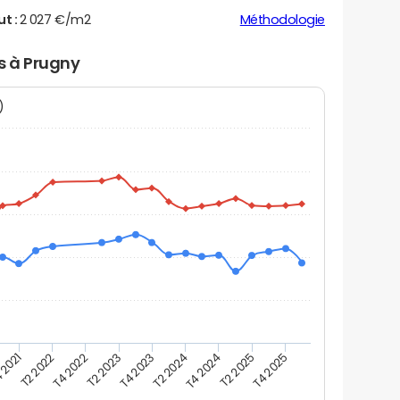
ut :
2 027 €/m2
Méthodologie
rs à Prugny
N)
 2021
T2 2025
T4 2023
T2 2022
T4 2025
T2 2024
T4 2022
T4 2024
T2 2023