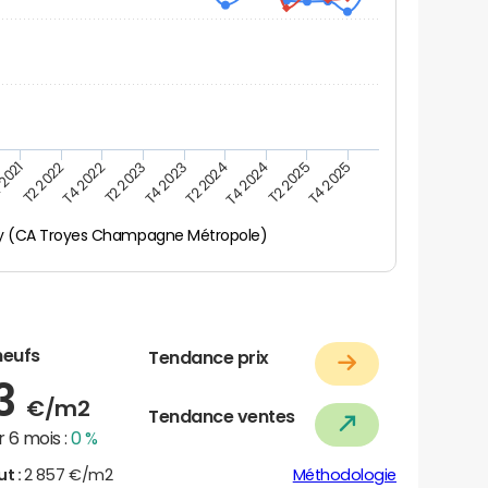
 2021
T2 2025
T4 2022
T4 2023
T4 2024
T2 2022
T4 2025
T2 2023
T2 2024
y (CA Troyes Champagne Métropole)
neufs
Tendance prix
63
€/m2
Tendance ventes
 6 mois :
0 %
ut :
2 857 €/m2
Méthodologie