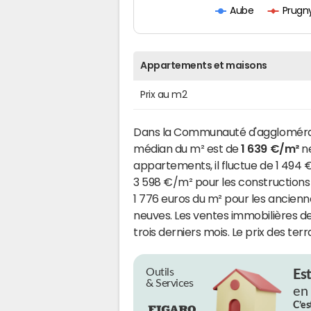
Prugn
Aube
Appartements et maisons
Prix au m2
Dans la Communauté d'agglomérat
médian du m² est de
1 639 €/m²
ne
appartements, il fluctue de 1 494
3 598 €/m² pour les constructions 
1 776 euros du m² pour les ancien
neuves. Les ventes immobilières d
trois derniers mois. Le prix des terr
Outils
Es
& Services
en
C’es