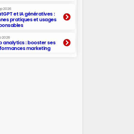
ep 2026
tGPT et IA génératives :
nes pratiques et usages
ponsables
p 2026
 analytics : booster ses
formances marketing