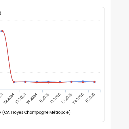
N)
T2 2024
T3 2024
T4 2024
T1 2025
T2 2025
T3 2025
T4 2025
T1 2026
024
y (CA Troyes Champagne Métropole)