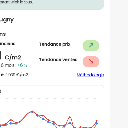
rement valoir le coup.
rugny
ens
anciens
Tendance prix
1
€/m2
Tendance ventes
6 mois :
+6 %
ut :
1 939 €/m2
Méthodologie
N)