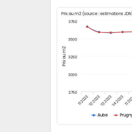
Prix au m2 (source : estimations JD
3750
3500
Prix au m2
3250
3000
2750
T1 2023
T2 2023
T3 2023
T4 2023
T1 2
Prugn
Aube