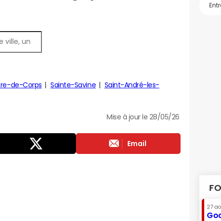
ière-de-Corps
Sainte-Savine
Saint-André-les-
Mise à jour le 28/05/26
Email
FO
27 a
Goo