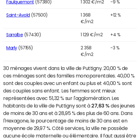
Faulquemont
(57380)
1 302 €/m2
-9 %
Saint-Avold
(57500)
1 368
+12 %
€/m2
Sarralbe
(57430)
1 129 €/m2
+4 %
Marly
(57155)
2 358
-3 %
€/m2
30 ménages vivent dans la ville de Puttigny. 20,00 % de
ces ménages sont des familles monoparentales. 40,00 %
sont des couples avec un enfant ou plus et 40,00 % sont
des couples sans enfant. Les femmes sont mieux
représentées avec 51,32 % sur l'agglomération. Les
habitants de la ville de Puttigny sont à
27,63 %
des jeunes
de moins de 30 ans et à 28,95 % des plus de 60 ans. Dans
l'Hexagone, le pourcentage de moins de 30 ans est en
moyenne de 29,97 %. Côté services, la ville ne possède
aucune école maternelle ou élémentaire. Il faut aussi être