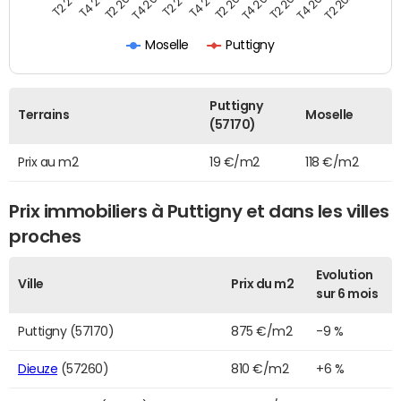
T2 2022
T2 2023
T2 2024
T4 2019
T4 2020
T4 2021
T4 2022
T4 2023
T2 2019
T2 2020
T2 2021
Moselle
Puttigny
Puttigny
Terrains
Moselle
(57170)
Prix au m2
19 €/m2
118 €/m2
Prix immobiliers à Puttigny et dans les villes
proches
Evolution
Ville
Prix du m2
sur 6 mois
Puttigny (57170)
875 €/m2
-9 %
Dieuze
(57260)
810 €/m2
+6 %