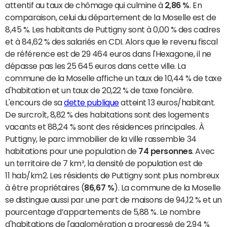
attentif au taux de chômage qui culmine à
2,86 %
. En
comparaison, celui du département de la Moselle est de
8,45 %. Les habitants de Puttigny sont à 0,00 % des cadres
et à 84,62 % des salariés en CDI. Alors que le revenu fiscal
de référence est de 29 464 euros dans l'Hexagone, il ne
dépasse pas les 25 645 euros dans cette ville. La
commune de la Moselle affiche un taux de 10,44 % de taxe
d'habitation et un taux de 20,22 % de taxe foncière.
L'encours de sa
dette publique
atteint 13 euros/habitant.
De surcroît, 8,82 % des habitations sont des logements
vacants et 88,24 % sont des résidences principales. À
Puttigny, le parc immobilier de la ville rassemble 34
habitations pour une population de
74 personnes
. Avec
un territoire de 7 km², la densité de population est de
11 hab/km2. Les résidents de Puttigny sont plus nombreux
à être propriétaires (
86,67 %
). La commune de la Moselle
se distingue aussi par une part de maisons de 94,12 % et un
pourcentage d’appartements de 5,88 %. Le nombre
d'habitations de l'agglomération a progressé de 2,94 %