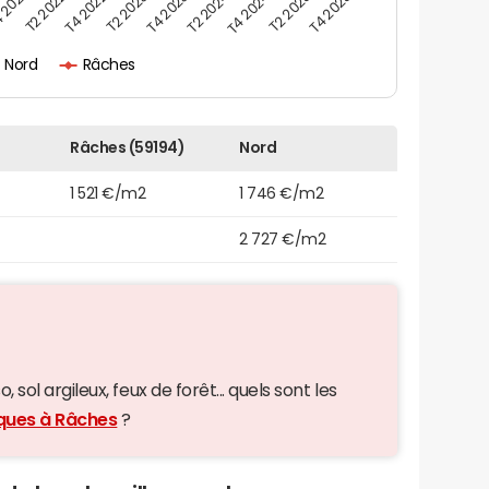
 2021
T2 2025
T4 2023
T2 2022
T4 2025
T2 2024
T4 2022
T4 2024
T2 2023
Nord
Râches
Râches (59194)
Nord
1 521 €/m2
1 746 €/m2
2 727 €/m2
 sol argileux, feux de forêt... quels sont les
iques à Râches
?