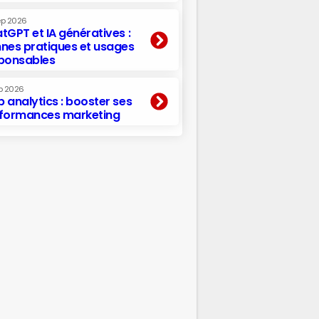
ep 2026
tGPT et IA génératives :
nes pratiques et usages
ponsables
p 2026
 analytics : booster ses
formances marketing