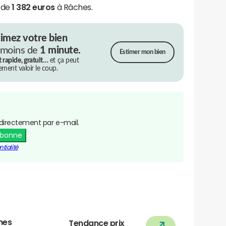
e de
1 382 euros
à Râches.
timez votre bien
 moins de
1 minute.
Estimer mon bien
t rapide, gratuit…
et ça peut
rement valoir le coup.
directement par e-mail.
abonne
tialité
nes
Tendance prix