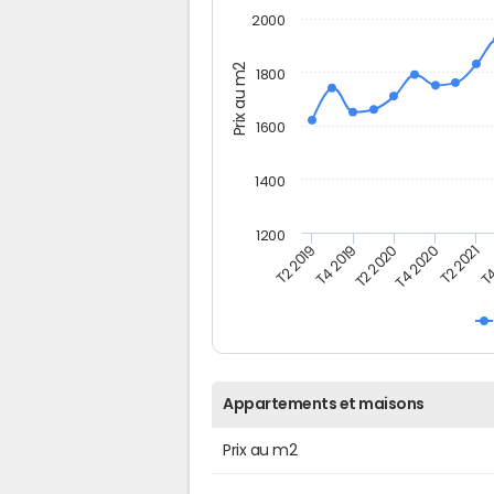
2000
Prix au m2
1800
1600
1400
1200
T4
T2 2020
T4 2020
T2 2019
T2 2021
T4 2019
Appartements et maisons
Prix au m2