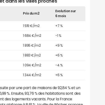
et dans les villes proches
Evolution sur
Prix du m2
6 mois
1 519 €/m2
+7 %
1 684 €/m2
-1 %
1 895 €/m2
+9 %
1 883 €/m2
+6 %
1 094 €/m2
-4 %
1 344 €/m2
+6 %
suite par une part de maisons de 92,84 % et un
9 %. Ensuite, 93,76 % des habitations sont des
ont des logements vacants. Pour la France
nts plafonne à 8,61 %. La ville de Râches propose