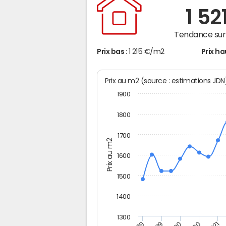
1 52
Tendance sur 
Prix bas :
1 215 €/m2
Prix ha
Prix au m2 (source : estimations JD
1900
1800
1700
Prix au m2
1600
1500
1400
1300