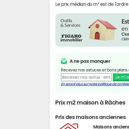
Le prix médian du m² est de l'ordr
Outils
Es
& Services
en
C’es
clai
A ne pas manquer
Recevez nos astuces et bons plans 
Je m'
En savoir plus sur notre politique de confiden
Prix m2 maison à Râches
Prix des maisons anciennes
Maisons ancien