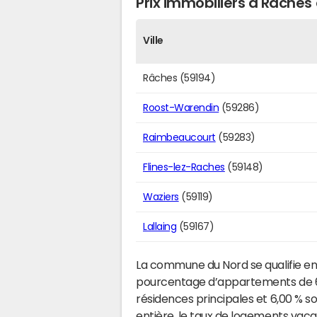
Prix immobiliers à Râches 
Ville
Râches (59194)
Roost-Warendin
(59286)
Raimbeaucourt
(59283)
Flines-lez-Raches
(59148)
Waziers
(59119)
Lallaing
(59167)
La commune du Nord se qualifie en
pourcentage d’appartements de 6,9
résidences principales et 6,00 % s
entière, le taux de logements vaca