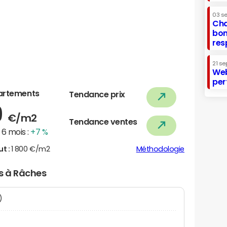
03 s
Cha
bon
res
21 se
Web
per
artements
Tendance prix
9
€/m2
Tendance ventes
6 mois :
+7 %
ut :
1 800 €/m2
Méthodologie
rs à Râches
N)