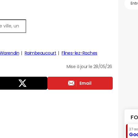
-Warendin
Raimbeaucourt
Flines-lez-Raches
Mise à jour le 28/05/26
Email
FO
27 a
Goo