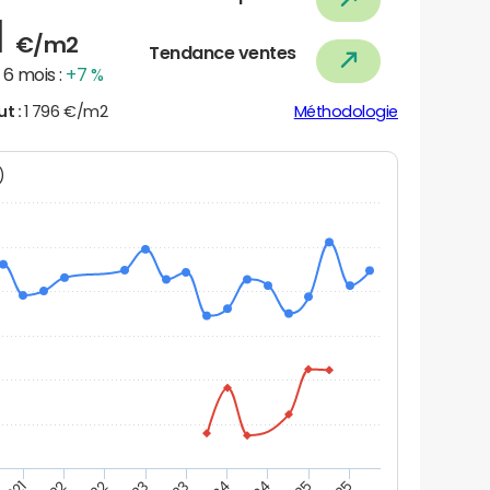
1
€/m2
Tendance ventes
6 mois :
+7 %
ut :
1 796 €/m2
Méthodologie
N)