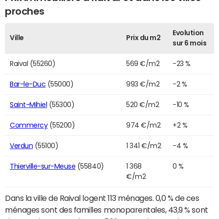
proches
Evolution
Ville
Prix du m2
sur 6 mois
Raival (55260)
569 €/m2
-23 %
Bar-le-Duc
(55000)
993 €/m2
-2 %
Saint-Mihiel
(55300)
520 €/m2
-10 %
Commercy
(55200)
974 €/m2
+2 %
Verdun
(55100)
1 341 €/m2
-4 %
Thierville-sur-Meuse
(55840)
1 368
0 %
€/m2
Dans la ville de Raival logent 113 ménages. 0,0 % de ces
ménages sont des familles monoparentales, 43,9 % sont