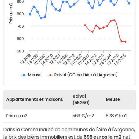
900
Prix au m2
800
700
600
500
T4 2021
T2 2025
T2 2019
T4 2022
T2 2020
T4 2023
T2 2021
T4 2024
T2 2022
T4 2025
T4 2019
T2 2023
T4 2020
T2 2024
Raival (CC de l'Aire à l'Argonne)
Meuse
Raival
Appartements et maisons
Meuse
(55260)
Prix au m2
569 €/m2
878 €/m2
Dans la Communauté de communes de l'Aire à l'Argonne,
le prix des biens immobiliers est de
696 euros le m2
net