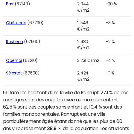
Barr
(67140)
2 044
-20 %
€/m2
Châtenois
(67730)
2 546
+3 %
€/m2
Rosheim
(67560)
2 980
+2 %
€/m2
Obernai
(67210)
3 231 €/m2
-4 %
Sélestat
(67600)
2 424
+11 %
€/m2
96 familles habitent dans la ville de Ranrupt. 27,1 % de ces
ménages sont des couples avec au moins un enfant.
62,5 % sont des couples sans enfant et 10,4 % sont des
familles monoparentales. Ranrupt est une ville
particulièrement âgée étant donné que les plus de 60
ans y représentent
38,9 %
de la population. Les étudiants