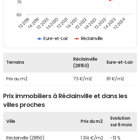
70
60
T2 2022
T2 2023
T2 2024
T4 2019
T4 2020
T4 2021
T4 2022
T4 2023
T2 2019
T2 2020
T2 2021
Eure-et-Loir
Réclainville
Réclainville
Terrains
Eure-et-Loir
(28150)
Prix au m2
73 €/m2
81 €/m2
Prix immobiliers à Réclainville et dans les
villes proches
Evolution
Ville
Prix du m2
sur 6 mois
Réclainville (28150)
1 314 €/m2
-13 %