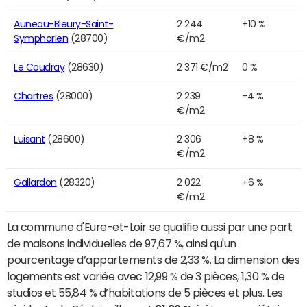
Auneau-Bleury-Saint-
2 244
+10 %
Symphorien
(28700)
€/m2
Le Coudray
(28630)
2 371 €/m2
0 %
Chartres
(28000)
2 239
-4 %
€/m2
Luisant
(28600)
2 306
+8 %
€/m2
Gallardon
(28320)
2 022
+6 %
€/m2
La commune d'Eure-et-Loir se qualifie aussi par une part
de maisons individuelles de 97,67 %, ainsi qu'un
pourcentage d’appartements de 2,33 %. La dimension des
logements est variée avec 12,99 % de 3 pièces, 1,30 % de
studios et 55,84 % d’habitations de 5 pièces et plus. Les