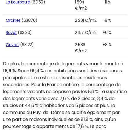
La Bourboule
(63150)
1 594
-11 %
€/m2
Orcines
(63870)
2 201 €/m2
-9 %
Royat
(63130)
2 157 €/m2
+6 %
Ceyrat
(63122)
2 586
+8 %
€/m2
De plus, le pourcentage de logements vacants monte à
18,6 %
. Sinon 69,4 % des habitations sont des résidences
principales et le reste représente les résidences
secondaires. Pour la France entière, le pourcentage de
logements vacants ne dépasse pas les 8,6 %. La superficie
des logements varie avec 7,6 % de 2 pièces, 3,4 % de
studios et 44,6 % d’habitations de 5 pièces et plus. La
commune du Puy-de-Dôme se qualifie également par
une part de maisons individuelles de 81,8 %, ainsi qu'un
pourcentage d’appartements de 17,8 %. Le parc