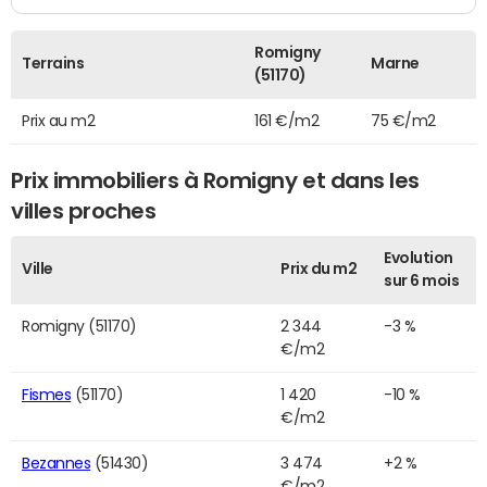
Romigny
Terrains
Marne
(51170)
Prix au m2
161 €/m2
75 €/m2
Prix immobiliers à Romigny et dans les
villes proches
Evolution
Ville
Prix du m2
sur 6 mois
Romigny (51170)
2 344
-3 %
€/m2
Fismes
(51170)
1 420
-10 %
€/m2
Bezannes
(51430)
3 474
+2 %
€/m2