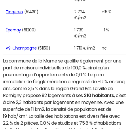
Tinqueux
(51430)
2 724
+15 %
€/m2
Épernay
(51200)
1 739
-1 %
€/m2
Aÿ-Champagne
(51150)
1 710 €/m2
nc
La commune de la Marne se qualifie également par une
part de maisons individuelles de 100,0 %, ainsi qu'un
pourcentage d’appartements de 0,0 %. Le parc
immobilier de l'agglomération a régressé de -1,1 % en cinq
ans, contre 3,5 % dans la région Grand Est. La ville de
Romigny propose 92 logements à ses
210 habitants
, c'est
à dire 2,3 habitants par logement en moyenne. Avec une
superficie de 11 km2, la densité de population est de
19 hab/km². La taille des habitations est diversifiée avec
2,2 % de 2 pièces, 0,0 % de studios et 75,8 % d’habitations