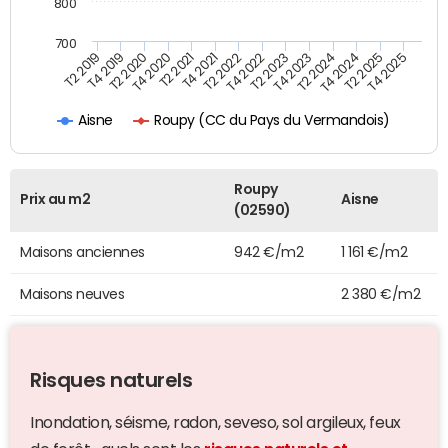
800
700
T4 2021
T2 2025
T2 2019
T4 2022
T2 2020
T4 2023
T2 2021
T4 2024
T2 2022
T4 2025
T4 2019
T2 2023
T4 2020
T2 2024
Roupy (CC du Pays du Vermandois)
Aisne
Roupy
Prix au m2
Aisne
(02590)
Maisons anciennes
942 €/m2
1 161 €/m2
Maisons neuves
2 380 €/m2
Risques naturels
Inondation, séisme, radon, seveso, sol argileux, feux