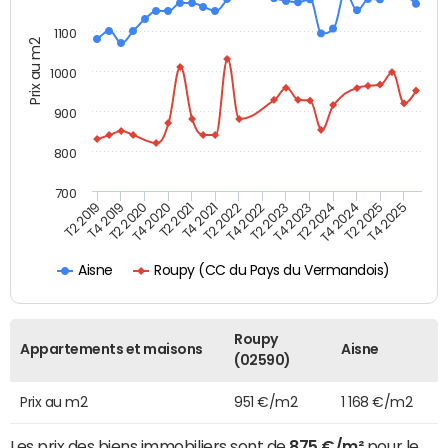
1100
Prix au m2
1000
900
800
700
T4 2021
T2 2025
T2 2019
T4 2022
T2 2020
T4 2023
T2 2021
T4 2024
T2 2022
T4 2025
T4 2019
T2 2023
T4 2020
T2 2024
Roupy (CC du Pays du Vermandois)
Aisne
Roupy
Appartements et maisons
Aisne
(02590)
Prix au m2
951 €/m2
1 168 €/m2
Les prix des biens immobiliers sont de
875 €/m²
pour le