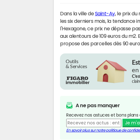
Dans la ville de
Saint-Ay
, le prix d
les six derniers mois, la tendance 
l'Hexagone, ce prix ne dépasse pas
aux alentours de 109 euros du m2.
propose des parcelles dès 90 euro
Outils
Es
& Services
en
C’es
clai
A ne pas manquer
Recevez nos astuces et bons plans 
Je m'
En savoir plus sur notre politique de confiden