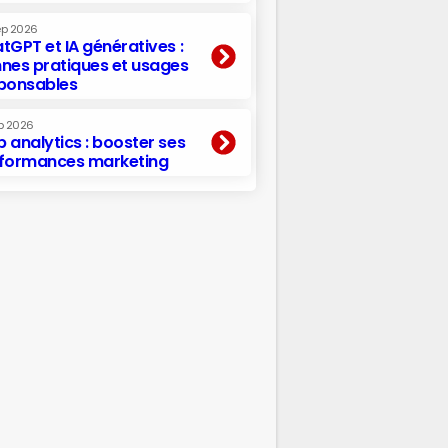
ep 2026
tGPT et IA génératives :
nes pratiques et usages
ponsables
p 2026
 analytics : booster ses
formances marketing