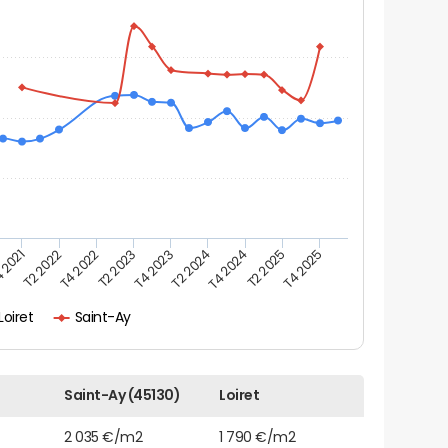
 2021
T2 2025
T2 2023
T4 2024
T4 2022
T2 2024
T2 2022
T4 2025
T4 2023
Loiret
Saint-Ay
Saint-Ay (45130)
Loiret
2 035 €/m2
1 790 €/m2