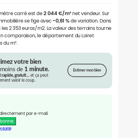
u mètre carré est de
2 044 €/m²
net vendeur. Sur
immobilière se fige avec
-0,61 %
de variation. Dans
 les 2 353 euros/m2. La valeur des terrains tourne
 En comparaison, le département du Loiret
s du m².
timez votre bien
 moins de
1 minute.
Estimer mon bien
t rapide, gratuit…
et ça peut
rement valoir le coup.
directement par e-mail.
abonne
tialité