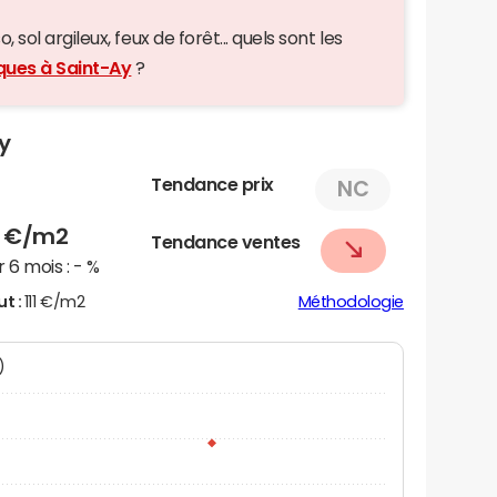
 sol argileux, feux de forêt... quels sont les
iques à Saint-Ay
?
Ay
Tendance prix
NC
9
€/m2
Tendance ventes
 6 mois :
- %
ut :
111 €/m2
Méthodologie
)