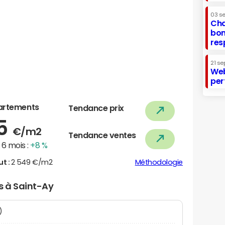
03 s
Cha
bon
res
21 se
Web
per
artements
Tendance prix
35
€/m2
Tendance ventes
6 mois :
+8 %
ut :
2 549 €/m2
Méthodologie
rs à Saint-Ay
N)