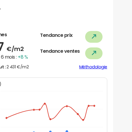
y
nes
Tendance prix
37
€/m2
Tendance ventes
6 mois :
+8 %
ut :
2 431 €/m2
Méthodologie
N)