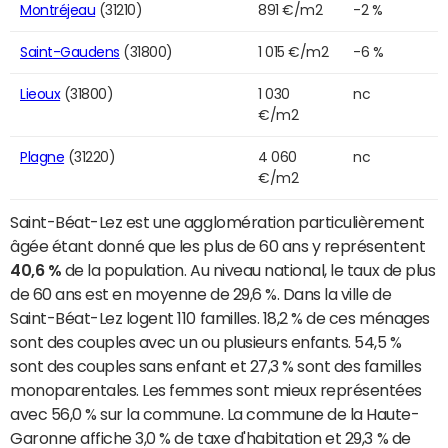
Montréjeau
(31210)
891 €/m2
-2 %
Saint-Gaudens
(31800)
1 015 €/m2
-6 %
Lieoux
(31800)
1 030
nc
€/m2
Plagne
(31220)
4 060
nc
€/m2
Saint-Béat-Lez est une agglomération particulièrement
âgée étant donné que les plus de 60 ans y représentent
40,6 %
de la population. Au niveau national, le taux de plus
de 60 ans est en moyenne de 29,6 %. Dans la ville de
Saint-Béat-Lez logent 110 familles. 18,2 % de ces ménages
sont des couples avec un ou plusieurs enfants. 54,5 %
sont des couples sans enfant et 27,3 % sont des familles
monoparentales. Les femmes sont mieux représentées
avec 56,0 % sur la commune. La commune de la Haute-
Garonne affiche 3,0 % de taxe d'habitation et 29,3 % de