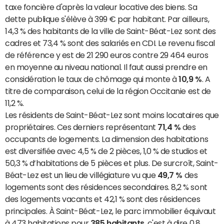
taxe foncière d'après la valeur locative des biens. Sa
dette publique s'élève à 399 € par habitant. Par ailleurs,
14,3 % des habitants de la ville de Saint-Béat-Lez sont des
cadres et 73,4 % sont des salariés en CDI. Le revenu fiscal
de référence y est de 21 290 euros contre 29 464 euros
en moyenne au niveau national. Il faut aussi prendre en
considération le taux de chômage qui monte à
10,9 %
. A
titre de comparaison, celui de la région Occitanie est de
11,2 %.
Les résidents de Saint-Béat-Lez sont moins locataires que
propriétaires. Ces derniers représentant
71,4 %
des
occupants de logements. La dimension des habitations
est diversifiée avec 4,5 % de 2 pièces, 1,0 % de studios et
50,3 % d’habitations de 5 pièces et plus. De surcroît, Saint-
Béat-Lez est un lieu de villégiature vu que
49,7 %
des
logements sont des résidences secondaires. 8,2 % sont
des logements vacants et 42,1 % sont des résidences
principales. À Saint-Béat-Lez, le parc immobilier équivaut
à 473 habitations pour
385 habitants
, c'est à dire 0,8