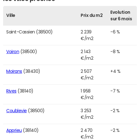
Evolution
Ville
Prix du m2
sur 6 mois
Saint-Cassien (38500)
2 239
-6 %
€/m2
Voiron
(38500)
2 143
-8 %
€/m2
Moirans
(38430)
2 507
+4 %
€/m2
Rives
(38140)
1 958
-7 %
€/m2
Coublevie
(38500)
3 253
-2 %
€/m2
Apprieu
(38140)
2 470
-2 %
€/m2