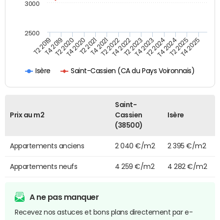
3000
2500
T4 2021
T2 2025
T2 2020
T4 2023
T2 2022
T4 2025
T4 2020
T2 2024
T2 2019
T4 2022
T2 2021
T4 2024
T4 2019
T2 2023
Saint-Cassien (CA du Pays Voironnais)
Isère
Saint-
Prix au m2
Cassien
Isère
(38500)
Appartements anciens
2 040 €/m2
2 395 €/m2
Appartements neufs
4 259 €/m2
4 282 €/m2
A ne pas manquer
Recevez nos astuces et bons plans directement par e-