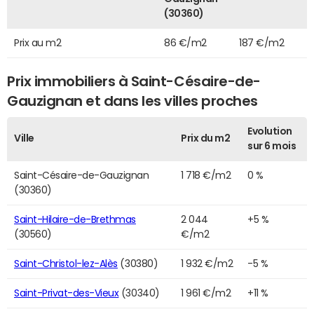
(30360)
Prix au m2
86 €/m2
187 €/m2
Prix immobiliers à Saint-Césaire-de-
Gauzignan et dans les villes proches
Evolution
Ville
Prix du m2
sur 6 mois
Saint-Césaire-de-Gauzignan
1 718 €/m2
0 %
(30360)
Saint-Hilaire-de-Brethmas
2 044
+5 %
(30560)
€/m2
Saint-Christol-lez-Alès
(30380)
1 932 €/m2
-5 %
Saint-Privat-des-Vieux
(30340)
1 961 €/m2
+11 %