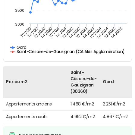
3500
3000
T4 2021
T2 2025
T2 2020
T4 2023
T2 2022
T4 2025
T4 2020
T2 2024
T2 2019
T4 2022
T2 2021
T4 2024
T4 2019
T2 2023
Gard
Saint-Césaire-de-Gauzignan (CA Alès Agglomération)
Saint-
Césaire-de-
Prix au m2
Gard
Gauzignan
(30360)
Appartements anciens
1 488 €/m2
2 251 €/m2
Appartements neufs
4 952 €/m2
4 867 €/m2