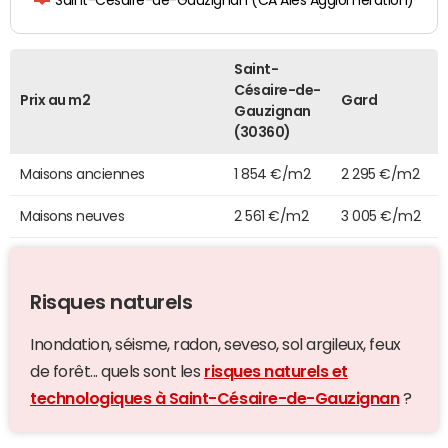
Saint-Césaire-de-Gauzignan (CA Alès Agglomération)
Saint-
Césaire-de-
Prix au m2
Gard
Gauzignan
(30360)
Maisons anciennes
1 854 €/m2
2 295 €/m2
Maisons neuves
2 561 €/m2
3 005 €/m2
Risques naturels
Inondation, séisme, radon, seveso, sol argileux, feux
de forêt... quels sont les
risques naturels et
technologiques à Saint-Césaire-de-Gauzignan
?