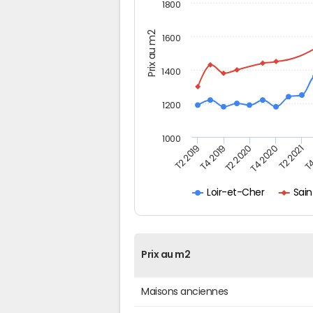
1800
Prix au m2
1600
1400
1200
1000
T4
T2 2020
T4 2020
T2 2019
T2 2021
T4 2019
Sai
Loir-et-Cher
Prix au m2
Maisons anciennes