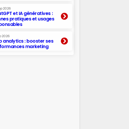
ep 2026
tGPT et IA génératives :
nes pratiques et usages
ponsables
p 2026
 analytics : booster ses
formances marketing