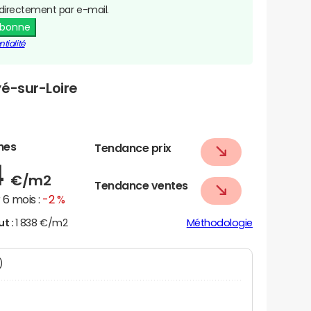
directement par e-mail.
abonne
tialité
é-sur-Loire
nes
Tendance prix
4
€/m2
Tendance ventes
6 mois :
-2 %
ut :
1 838 €/m2
Méthodologie
N)