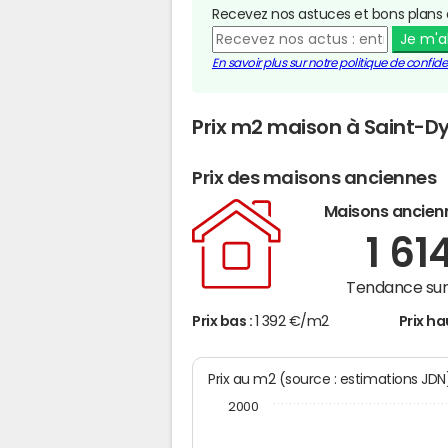
Recevez nos astuces et bons plans 
Je m'
En savoir plus sur notre politique de confiden
Prix m2 maison à Saint-Dy
Prix des maisons anciennes
Maisons ancien
1 61
Tendance sur 
Prix bas :
1 392 €/m2
Prix ha
Prix au m2 (source : estimations JD
2000