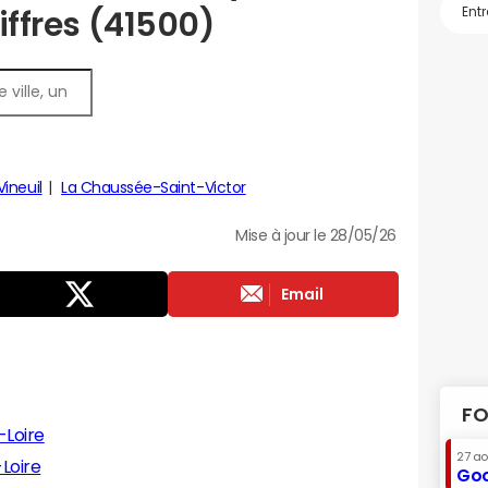
hiffres (41500)
Vineuil
La Chaussée-Saint-Victor
Mise à jour le 28/05/26
Email
FO
-Loire
27 a
-Loire
Goo