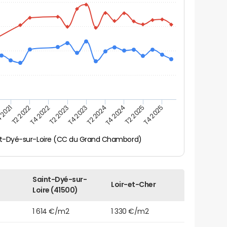
 2021
T2 2025
T4 2023
T2 2022
T4 2025
T2 2024
T4 2022
T4 2024
T2 2023
nt-Dyé-sur-Loire (CC du Grand Chambord)
Saint-Dyé-sur-
Loir-et-Cher
Loire (41500)
1 614 €/m2
1 330 €/m2