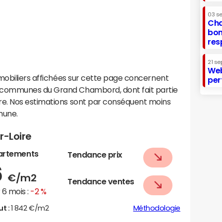
03 s
Cha
bon
res
21 se
Web
mobiliers affichées sur cette page concernent
per
communes du Grand Chambord, dont fait partie
e. Nos estimations sont par conséquent moins
mune.
r-Loire
artements
Tendance prix
6
€/m2
Tendance ventes
6 mois :
-2 %
ut :
1 842 €/m2
Méthodologie