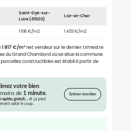
Saint-Dyé-sur-
Loir-et-Cher
Loire (41500)
1 616 €/m2
1 403 €/m2
e
1 817 €/m²
net vendeur sur le dernier trimestre
s du Grand Chambord où se situe la commune
 parcelles constructibles est établi à partir de
timez votre bien
 moins de
1 minute.
Estimer mon bien
t rapide, gratuit…
et ça peut
rement valoir le coup.