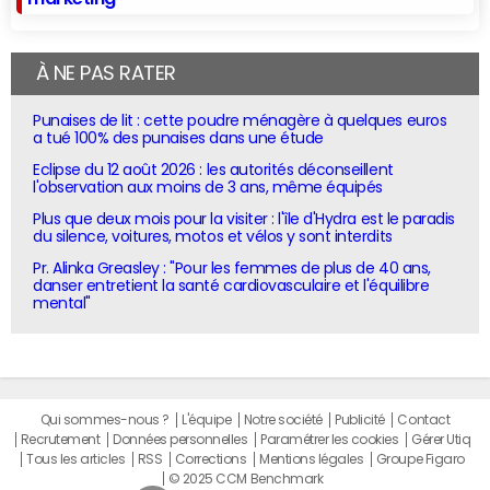
À NE PAS RATER
Punaises de lit : cette poudre ménagère à quelques euros
a tué 100% des punaises dans une étude
Eclipse du 12 août 2026 : les autorités déconseillent
l'observation aux moins de 3 ans, même équipés
Plus que deux mois pour la visiter : l'île d'Hydra est le paradis
du silence, voitures, motos et vélos y sont interdits
Pr. Alinka Greasley : "Pour les femmes de plus de 40 ans,
danser entretient la santé cardiovasculaire et l'équilibre
mental"
Qui sommes-nous ?
L'équipe
Notre société
Publicité
Contact
Recrutement
Données personnelles
Paramétrer les cookies
Gérer Utiq
Tous les articles
RSS
Corrections
Mentions légales
Groupe Figaro
© 2025 CCM Benchmark