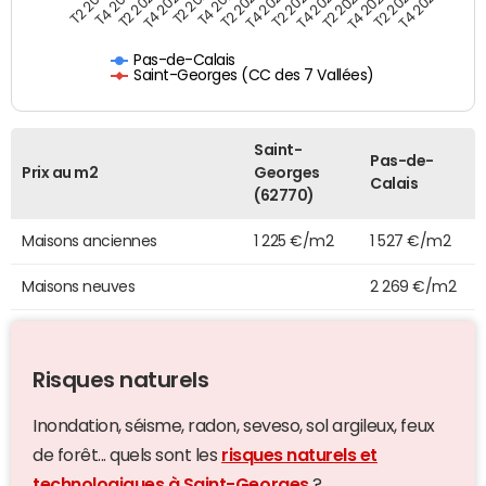
T4 2021
T2 2025
T2 2019
T4 2022
T2 2020
T4 2023
T2 2021
T4 2024
T2 2022
T4 2025
T4 2019
T2 2023
T4 2020
T2 2024
Pas-de-Calais
Saint-Georges (CC des 7 Vallées)
Saint-
Pas-de-
Prix au m2
Georges
Calais
(62770)
Maisons anciennes
1 225 €/m2
1 527 €/m2
Maisons neuves
2 269 €/m2
Risques naturels
Inondation, séisme, radon, seveso, sol argileux, feux
de forêt... quels sont les
risques naturels et
technologiques à Saint-Georges
?