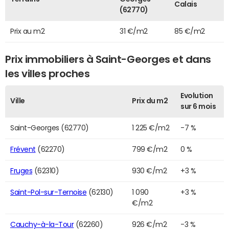
Calais
(62770)
Prix au m2
31 €/m2
85 €/m2
Prix immobiliers à Saint-Georges et dans
les villes proches
Evolution
Ville
Prix du m2
sur 6 mois
Saint-Georges (62770)
1 225 €/m2
-7 %
Frévent
(62270)
799 €/m2
0 %
Fruges
(62310)
930 €/m2
+3 %
Saint-Pol-sur-Ternoise
(62130)
1 090
+3 %
€/m2
Cauchy-à-la-Tour
(62260)
926 €/m2
-3 %