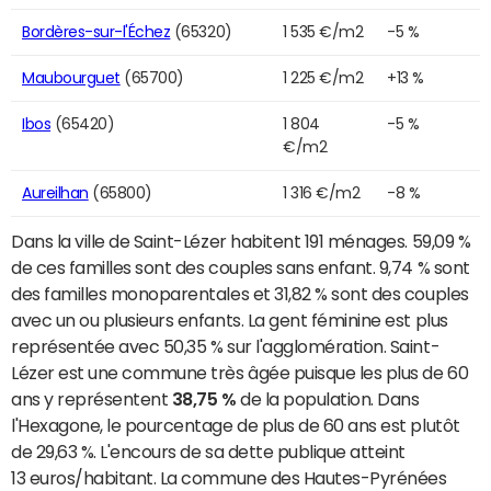
Bordères-sur-l'Échez
(65320)
1 535 €/m2
-5 %
Maubourguet
(65700)
1 225 €/m2
+13 %
Ibos
(65420)
1 804
-5 %
€/m2
Aureilhan
(65800)
1 316 €/m2
-8 %
Dans la ville de Saint-Lézer habitent 191 ménages. 59,09 %
de ces familles sont des couples sans enfant. 9,74 % sont
des familles monoparentales et 31,82 % sont des couples
avec un ou plusieurs enfants. La gent féminine est plus
représentée avec 50,35 % sur l'agglomération. Saint-
Lézer est une commune très âgée puisque les plus de 60
ans y représentent
38,75 %
de la population. Dans
l'Hexagone, le pourcentage de plus de 60 ans est plutôt
de 29,63 %. L'encours de sa dette publique atteint
13 euros/habitant. La commune des Hautes-Pyrénées