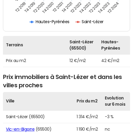
T2 2021
T2 2023
T4 2019
T4 2021
T4 2023
T2 2020
T2 2022
T2 2024
T4 2020
T4 2022
T2 2019
Hautes-Pyrénées
Saint-Lézer
Saint-Lézer
Hautes-
Terrains
(65500)
Pyrénées
Prix au m2
12 €/m2
42 €/m2
Prix immobiliers à Saint-Lézer et dans les
villes proches
Evolution
Ville
Prix du m2
sur 6 mois
Saint-Lézer (65500)
1 314 €/m2
-3 %
Vic-en-Bigorre
(65500)
1 190 €/m2
nc