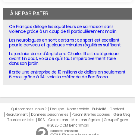
À NE PAS RATER
Ce Français déloge les squatteurs de sa maison sans
violence grâce à un coup de fil particulièrement malin
Les neurologues en sont certains : ce sport est excellent
pour le cerveau et quelques minutes régulières suffisent
Le jardinier du roi d'Angleterre Charles III est catégorique :
avant fin août, voici ce qu'il faut impérativement faire
dans son jardin
Il crée une entreprise de 10 millions de dollars en seulement
6 mois grâce à l'IA : voici la méthode de Ben Broca
Qui sommes-nous ?
L'équipe
Notre société
Publicité
Contact
Recrutement
Données personnelles
Paramétrer les cookies
Gérer Utiq
Tous les articles
RSS
Corrections
Mentions légales
Groupe Figaro
© 2025 CCM Benchmark