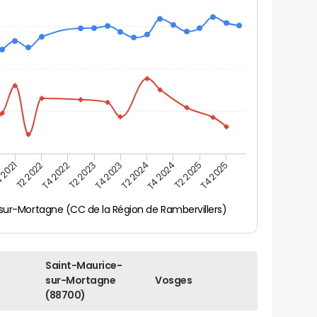
 2021
T2 2025
T4 2023
T2 2022
T4 2025
T2 2024
T4 2022
T4 2024
T2 2023
sur-Mortagne (CC de la Région de Rambervillers)
Saint-Maurice-
sur-Mortagne
Vosges
(88700)