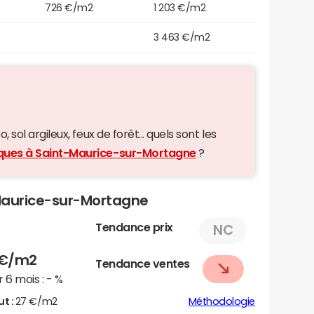
726 €/m2
1 203 €/m2
3 463 €/m2
 sol argileux, feux de forêt... quels sont les
giques à Saint-Maurice-sur-Mortagne
?
-Maurice-sur-Mortagne
Tendance prix
NC
€/m2
Tendance ventes
 6 mois :
- %
ut :
27 €/m2
Méthodologie