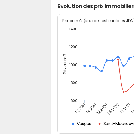
Evolution des prix immobili
Prix au m2 (source : estimations JD
1400
1200
Prix au m2
1000
800
600
T4
T2 2020
T4 2020
T2 2019
T2 2021
T4 2019
Saint-Maurice-
Vosges