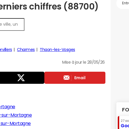
rniers chiffres (88700)
villers
Charmes
Thaon-les-Vosges
Mise à jour le 28/05/26
Email
ortagne
FO
e-sur-Mortagne
27 a
e-sur-Mortagne
Goo