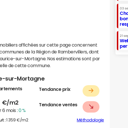
03 s
Cha
bon
res
21 se
Web
mobiliers affichées sur cette page concernent
per
communes de la Région de Rambervillers, dont
Maurice-sur-Mortagne. Nos estimations sont par
helle de cette commune.
ce-sur-Mortagne
artements
Tendance prix
9
€/m2
Tendance ventes
 6 mois :
0 %
ut :
1 359 €/m2
Méthodologie