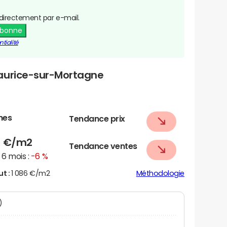
directement par e-mail.
abonne
tialité
Maurice-sur-Mortagne
nes
Tendance prix
6
€/m2
Tendance ventes
6 mois :
-6 %
ut :
1 086 €/m2
Méthodologie
N)