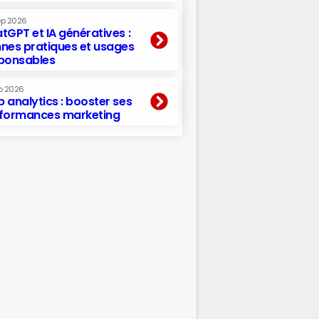
ep 2026
tGPT et IA génératives :
nes pratiques et usages
ponsables
p 2026
 analytics : booster ses
formances marketing