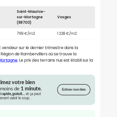
Saint-Maurice-
sur-Mortagne
Vosges
(88700)
769 €/m2
1 228 €/m2
 vendeur sur le dernier trimestre dans la
gion de Rambervillers où se trouve la
Mortagne
. Le prix des terrains nus est établi sur la
timez votre bien
 moins de
1 minute.
Estimer mon bien
t rapide, gratuit…
et ça peut
rement valoir le coup.