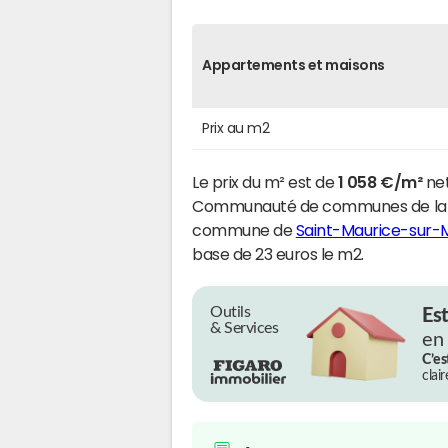
Appartements et maisons
Prix au m2
Le prix du m² est de
1 058 €/m²
net
Communauté de communes de la Ré
commune de
Saint-Maurice-sur-
base de 23 euros le m2.
Outils
Es
& Services
en
C’es
clai