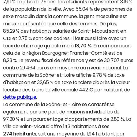
7,91 % de plus de 75 ans. Les étudiants représentent 3,16 %
de la population de la ville. Avec 55,04 % de personnes de
sexe masculin dans la commune, la gent masculine est
mieux représentée que celle des femmes. De plus,
85,29 % des habitants salariés de Saint-Micaud sont en
CDI et 2,75 % sont des cadres. Il faut aussi faire avec un
taux de chômage qui culmine à
13,70 %
. En comparaison,
celui de la région Bourgogne-Franche-Comté est de
8,23 %. Le revenu fiscal de référence y est de 30 707 euros
contre 29 464 euros en moyenne au niveau national. La
commune de la Saône-et-Loire affiche 9,78 % de taxe
d'habitation et 32,65 % de taxe foncière d'après la valeur
locative des biens. La ville cumule 442 € par habitant de
dette publique
.
La commune de la Saône-et-Loire se caractérise
également par une part de maisons individuelles de
97,20 % et un pourcentage d’appartements de 2,80 %. La
ville de Saint-Micaud offre 143 habitations à ses
274 habitants
, soit une moyenne de 1,94 habitant par