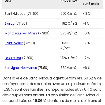
Ville
Prix du m2
sur 6 mois
Saint-Micaud (71460)
950 €/m2
-13 %
Blanzy
(71450)
1 182 €/m2
+1 %
Montceau-les-Mines
(71300)
878 €/m2
-6 %
Saint-Vallier
(71230)
1 043
-7 %
€/m2
Le Creusot
(71200)
1 124 €/m2
-2 %
Sanvignes-les-Mines
(71410)
882 €/m2
+6 %
Dans la ville de Saint-Micaud logent 81 familles. 50,62 % de
ces foyers sont des couples avec un ou plusieurs enfants,
12,35 % sont des familles monoparentales et 37,04 % sont
des couples sans enfant. La population de Saint-Micaud
est constituée de
19,06 %
d’enfants de moins de 15 ans et