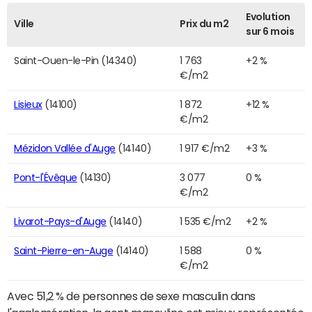
Evolution
Ville
Prix du m2
sur 6 mois
Saint-Ouen-le-Pin (14340)
1 763
+2 %
€/m2
Lisieux
(14100)
1 872
+12 %
€/m2
Mézidon Vallée d'Auge
(14140)
1 917 €/m2
+3 %
Pont-l'Évêque
(14130)
3 077
0 %
€/m2
Livarot-Pays-d'Auge
(14140)
1 535 €/m2
+2 %
Saint-Pierre-en-Auge
(14140)
1 588
0 %
€/m2
Avec 51,2 % de personnes de sexe masculin dans