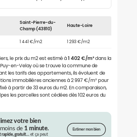
Saint-Pierre-du-
Haute-Loire
Champ (43810)
1 441 €/m2
1 293 €/m2
ers, le prix du m2 est estimé à
1 402 €/m²
dans la
Puy-en-Velay où se trouve la commune de
nt les tarifs des appartements, ils évoluent de
uctions immobilières anciennes à 2 997 €/m² pour
t fixé à partir de 33 euros du m2. En comparaison,
es les parcelles sont cédées dès 102 euros du
timez votre bien
 moins de
1 minute.
Estimer mon bien
t rapide, gratuit…
et ça peut