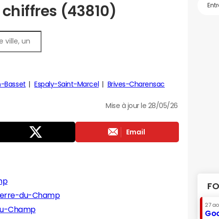
chiffres (43810)
-Basset
Espaly-Saint-Marcel
Brives-Charensac
Mise à jour le 28/05/26
Email
mp
FO
Pierre-du-Champ
27 a
-du-Champ
Goo