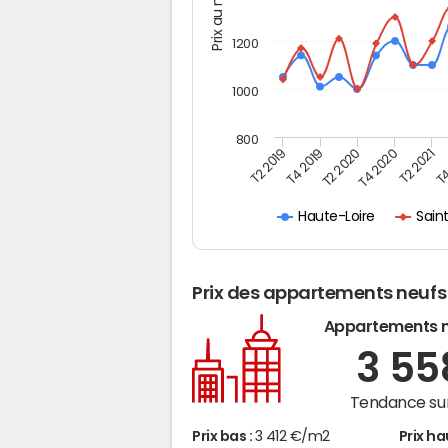
Prix au m2
1200
1000
800
T4
T2 2020
T4 2020
T2 2019
T2 2021
T4 2019
Sain
Haute-Loire
Prix des appartements neufs
Appartements 
3 5
Tendance sur
Prix bas :
3 412 €/m2
Prix ha