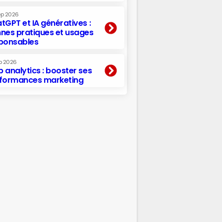
ep 2026
tGPT et IA génératives :
nes pratiques et usages
ponsables
p 2026
 analytics : booster ses
formances marketing