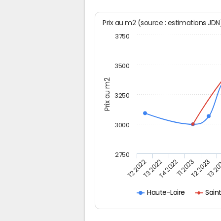
Prix au m2 (source : estimations JD
3750
3500
Prix au m2
3250
3000
2750
T2 2022
T3 2022
T4 2022
T1 2023
T2 2023
T3 2
Sain
Haute-Loire