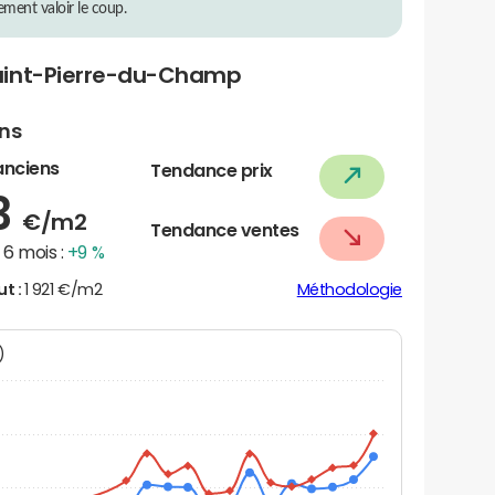
rement valoir le coup.
aint-Pierre-du-Champ
ens
anciens
Tendance prix
3
€/m2
Tendance ventes
6 mois :
+9 %
ut :
1 921 €/m2
Méthodologie
N)