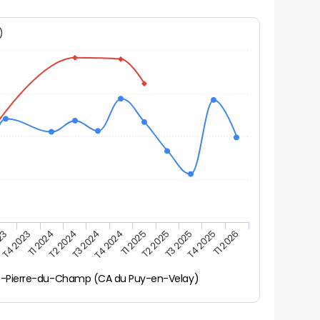
N)
023
T4 2023
T1 2024
T2 2024
T3 2024
T4 2024
T1 2025
T2 2025
T3 2025
T4 2025
T1 2026
t-Pierre-du-Champ (CA du Puy-en-Velay)