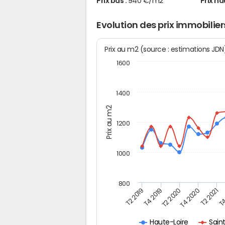
Prix bas :
940 €/m2
Prix ha
Evolution des prix immobili
Prix au m2 (source : estimations JD
1600
1400
Prix au m2
1200
1000
800
T4
T2 2020
T4 2020
T2 2019
T2 2021
T4 2019
Sain
Haute-Loire