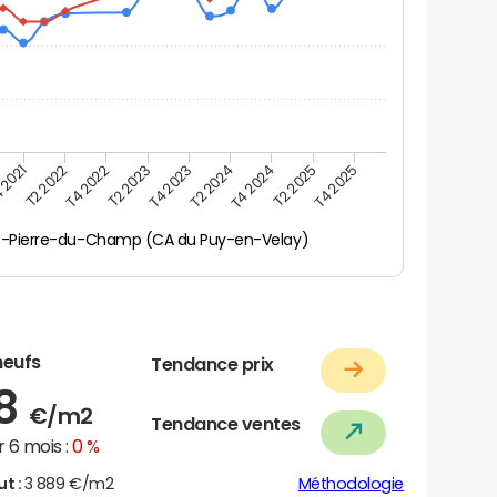
 2021
T2 2025
T4 2023
T2 2022
T4 2025
T2 2024
T4 2022
T4 2024
T2 2023
t-Pierre-du-Champ (CA du Puy-en-Velay)
neufs
Tendance prix
58
€/m2
Tendance ventes
 6 mois :
0 %
ut :
3 889 €/m2
Méthodologie