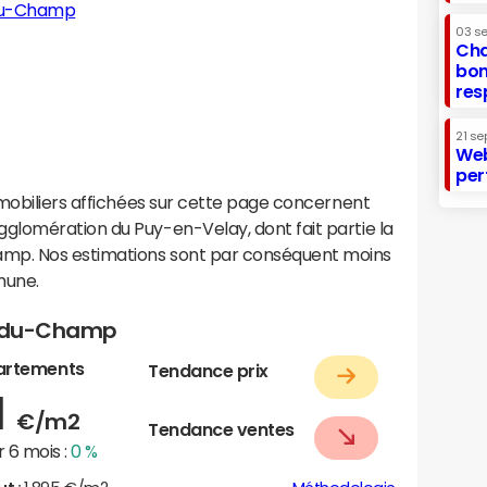
-du-Champ
03 s
Cha
bon
res
21 se
Web
per
mobiliers affichées sur cette page concernent
lomération du Puy-en-Velay, dont fait partie la
p. Nos estimations sont par conséquent moins
mune.
re-du-Champ
artements
Tendance prix
1
€/m2
Tendance ventes
 6 mois :
0 %