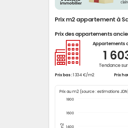
clai
Prix m2 appartement à S
Prix des appartements anci
Appartements 
1 60
Tendance sur 
Prix bas :
1 334 €/m2
Prix ha
Prix au m2 (source : estimations JD
1800
1600
1400