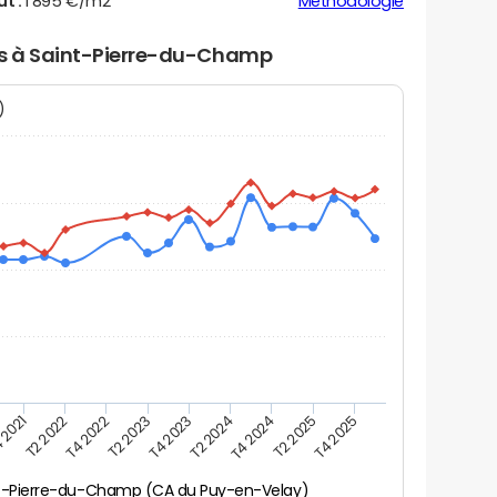
ut :
1 895 €/m2
Méthodologie
ers à Saint-Pierre-du-Champ
N)
 2021
T2 2025
T4 2023
T2 2022
T4 2025
T2 2024
T4 2022
T4 2024
T2 2023
t-Pierre-du-Champ (CA du Puy-en-Velay)