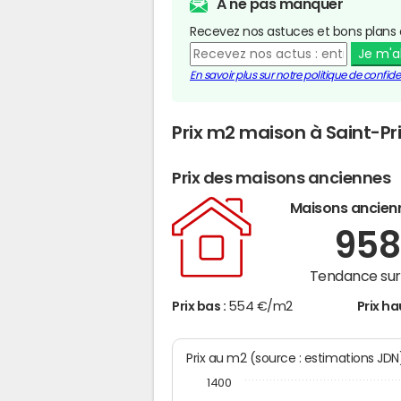
A ne pas manquer
Recevez nos astuces et bons plans 
Je m'
En savoir plus sur notre politique de confiden
Prix m2 maison à Saint-Pr
Prix des maisons anciennes
Maisons ancien
95
Tendance sur 
Prix bas :
554 €/m2
Prix ha
Prix au m2 (source : estimations JD
1400