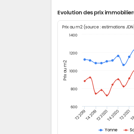
Evolution des prix immobilier
Prix au m2 (source : estimations JD
1400
1200
Prix au m2
1000
800
600
T4
T2 2020
T4 2020
T2 2019
T2 2021
T4 2019
Sa
Yonne