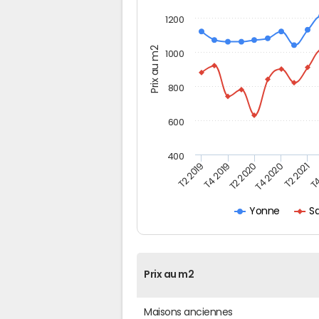
1200
Prix au m2
1000
800
600
400
T4
T2 2020
T4 2020
T2 2019
T2 2021
T4 2019
Sa
Yonne
Prix au m2
Maisons anciennes