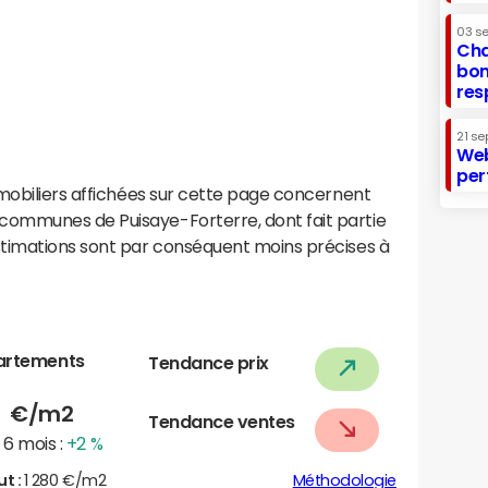
03 s
Cha
bon
res
21 se
Web
per
mobiliers affichées sur cette page concernent
ommunes de Puisaye-Forterre, dont fait partie
stimations sont par conséquent moins précises à
artements
Tendance prix
5
€/m2
Tendance ventes
6 mois :
+2 %
ut :
1 280 €/m2
Méthodologie