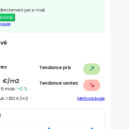
directement par e-mail.
abonne
tialité
ivé
nes
Tendance prix
8
€/m2
Tendance ventes
6 mois :
+2 %
ut :
1 282 €/m2
Méthodologie
N)