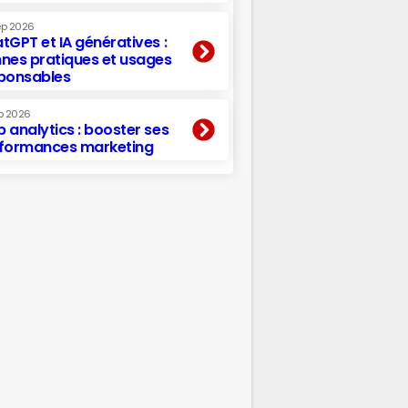
ep 2026
tGPT et IA génératives :
nes pratiques et usages
ponsables
p 2026
 analytics : booster ses
formances marketing