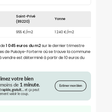
Saint-Privé
Yonne
(89220)
955 €/m2
1 240 €/m2
t de
1 045 euros du m2
sur le dernier trimestre
 de Puisaye-Forterre où se trouve la commune
s à vendre est déterminé à partir de 10 euros du
timez votre bien
 moins de
1 minute.
Estimer mon bien
t rapide, gratuit…
et ça peut
rement valoir le coup.