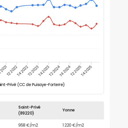
 2021
T2 2025
T4 2023
T2 2022
T4 2025
T2 2024
T4 2022
T4 2024
T2 2023
int-Privé (CC de Puisaye-Forterre)
Saint-Privé
Yonne
(89220)
958 €/m2
1 220 €/m2