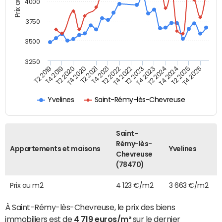
Prix au m2
4000
3750
3500
3250
T4 2021
T2 2025
T2 2020
T4 2023
T2 2022
T4 2025
T4 2020
T2 2024
T2 2019
T4 2022
T2 2021
T4 2024
T4 2019
T2 2023
Yvelines
Saint-Rémy-lès-Chevreuse
Saint-
Rémy-lès-
Appartements et maisons
Yvelines
Chevreuse
(78470)
Prix au m2
4 123 €/m2
3 663 €/m2
À Saint-Rémy-lès-Chevreuse, le prix des biens
immobiliers est de
4 719 euros/m²
sur le dernier