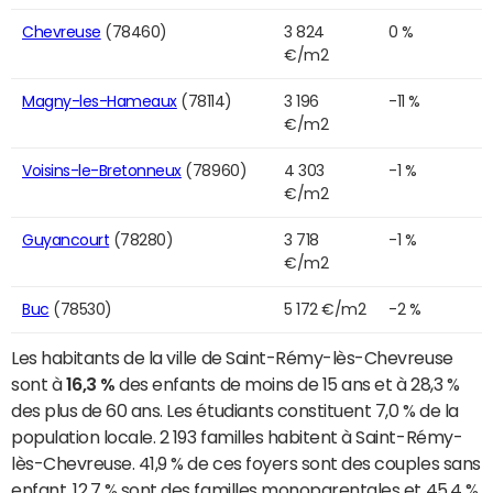
Chevreuse
(78460)
3 824
0 %
€/m2
Magny-les-Hameaux
(78114)
3 196
-11 %
€/m2
Voisins-le-Bretonneux
(78960)
4 303
-1 %
€/m2
Guyancourt
(78280)
3 718
-1 %
€/m2
Buc
(78530)
5 172 €/m2
-2 %
Les habitants de la ville de Saint-Rémy-lès-Chevreuse
sont à
16,3 %
des enfants de moins de 15 ans et à 28,3 %
des plus de 60 ans. Les étudiants constituent 7,0 % de la
population locale. 2 193 familles habitent à Saint-Rémy-
lès-Chevreuse. 41,9 % de ces foyers sont des couples sans
enfant, 12,7 % sont des familles monoparentales et 45,4 %