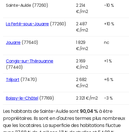
Sainte-Aulde (77260)
2 214
-10 %
€/m2
La Ferté-sous-Jouarre
(77260)
2 487
+10 %
€/m2
Jouarre
(77640)
1 829
nc
€/m2
Congis-sur-Thérouanne
2 169
+1 %
(77440)
€/m2
Trilport
(77470)
2 682
+6 %
€/m2
Boissy-le-Châtel
(77169)
2 321 €/m2
-3 %
Les habitants de Sainte-Aulde sont
90,04 %
à être
propriétaires. Ils sont en d'autres termes plus nombreux
que les locataires. La superficie des habitations fluctue