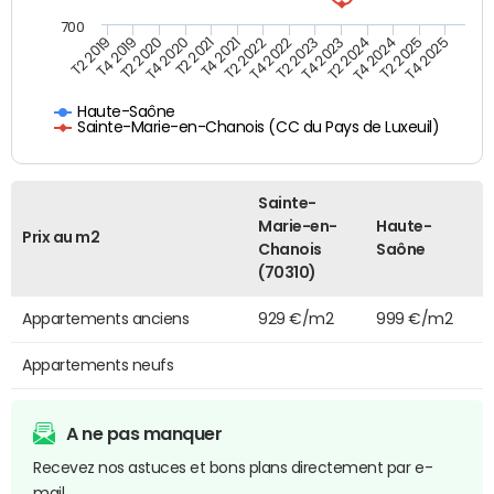
700
T4 2021
T2 2025
T2 2019
T4 2022
T2 2020
T4 2023
T2 2021
T4 2024
T2 2022
T4 2025
T4 2019
T2 2023
T4 2020
T2 2024
Haute-Saône
Sainte-Marie-en-Chanois (CC du Pays de Luxeuil)
Sainte-
Marie-en-
Haute-
Prix au m2
Chanois
Saône
(70310)
Appartements anciens
929 €/m2
999 €/m2
Appartements neufs
A ne pas manquer
Recevez nos astuces et bons plans directement par e-
mail.