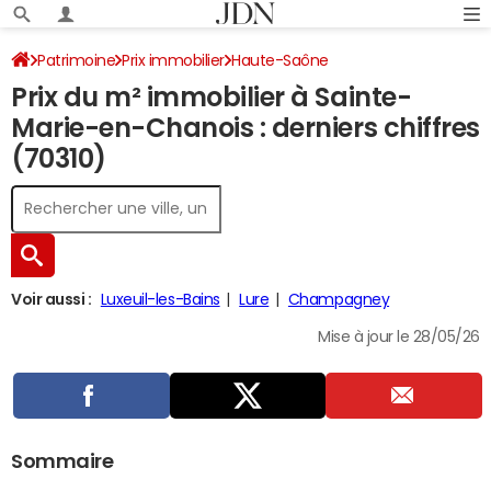
Patrimoine
Prix immobilier
Haute-Saône
Prix du m² immobilier à Sainte-
Sainte-Marie-en-Chanois
Marie-en-Chanois : derniers chiffres
(70310)
Voir aussi :
Luxeuil-les-Bains
Lure
Champagney
Mise à jour le 28/05/26
Sommaire