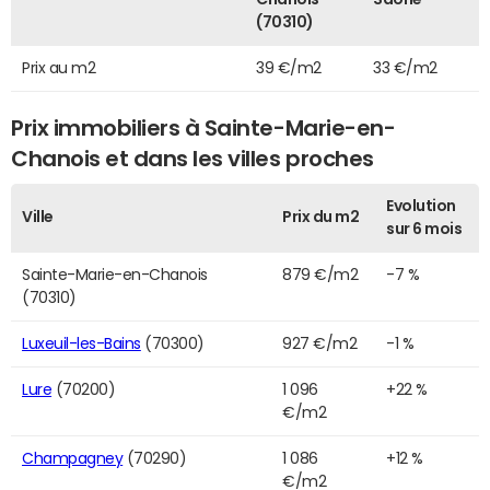
(70310)
Prix au m2
39 €/m2
33 €/m2
Prix immobiliers à Sainte-Marie-en-
Chanois et dans les villes proches
Evolution
Ville
Prix du m2
sur 6 mois
Sainte-Marie-en-Chanois
879 €/m2
-7 %
(70310)
Luxeuil-les-Bains
(70300)
927 €/m2
-1 %
Lure
(70200)
1 096
+22 %
€/m2
Champagney
(70290)
1 086
+12 %
€/m2