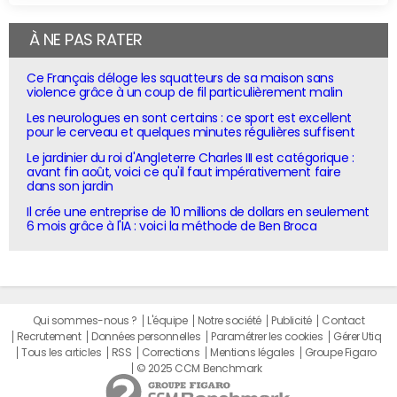
À NE PAS RATER
Ce Français déloge les squatteurs de sa maison sans
violence grâce à un coup de fil particulièrement malin
Les neurologues en sont certains : ce sport est excellent
pour le cerveau et quelques minutes régulières suffisent
Le jardinier du roi d'Angleterre Charles III est catégorique :
avant fin août, voici ce qu'il faut impérativement faire
dans son jardin
Il crée une entreprise de 10 millions de dollars en seulement
6 mois grâce à l'IA : voici la méthode de Ben Broca
Qui sommes-nous ?
L'équipe
Notre société
Publicité
Contact
Recrutement
Données personnelles
Paramétrer les cookies
Gérer Utiq
Tous les articles
RSS
Corrections
Mentions légales
Groupe Figaro
© 2025 CCM Benchmark