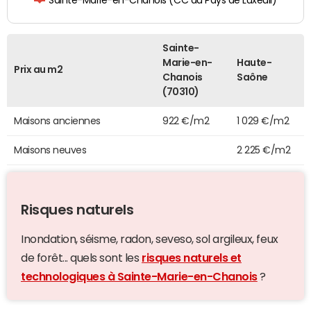
Sainte-Marie-en-Chanois (CC du Pays de Luxeuil)
Sainte-
Marie-en-
Haute-
Prix au m2
Chanois
Saône
(70310)
Maisons anciennes
922 €/m2
1 029 €/m2
Maisons neuves
2 225 €/m2
Risques naturels
Inondation, séisme, radon, seveso, sol argileux, feux
de forêt... quels sont les
risques naturels et
technologiques à Sainte-Marie-en-Chanois
?