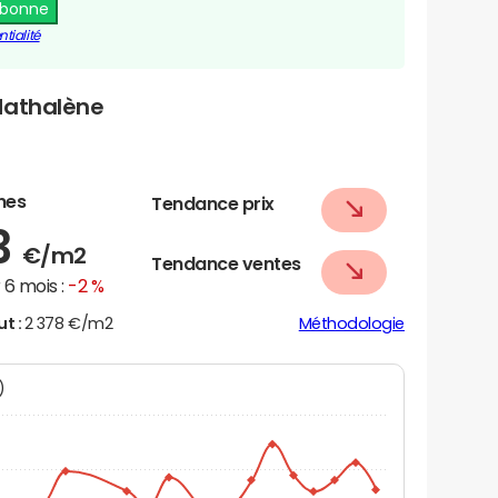
abonne
tialité
Nathalène
nes
Tendance prix
3
€/m2
Tendance ventes
6 mois :
-2 %
ut :
2 378 €/m2
Méthodologie
N)