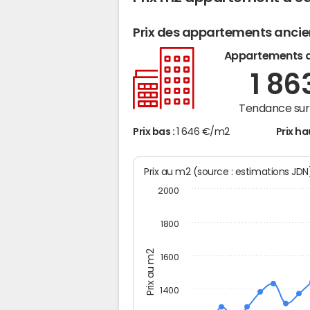
Prix des appartements anci
Appartements 
1 86
Tendance sur 
Prix bas :
1 646 €/m2
Prix ha
Prix au m2 (source : estimations JD
2000
1800
Prix au m2
1600
1400