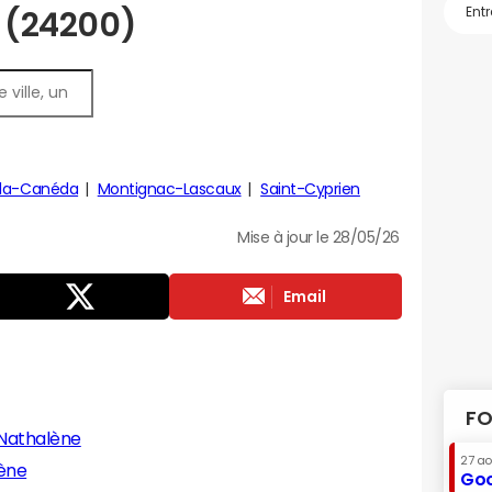
s (24200)
-la-Canéda
Montignac-Lascaux
Saint-Cyprien
Mise à jour le 28/05/26
Email
FO
-Nathalène
27 a
lène
Goo