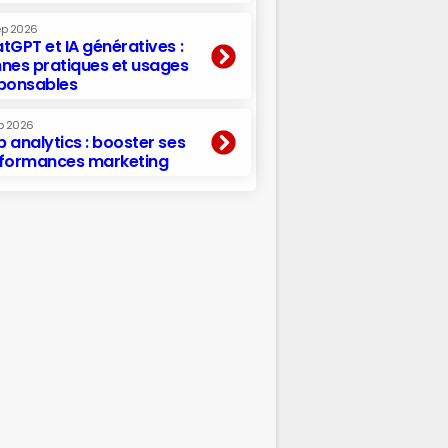
ep 2026
tGPT et IA génératives :
nes pratiques et usages
ponsables
p 2026
 analytics : booster ses
formances marketing