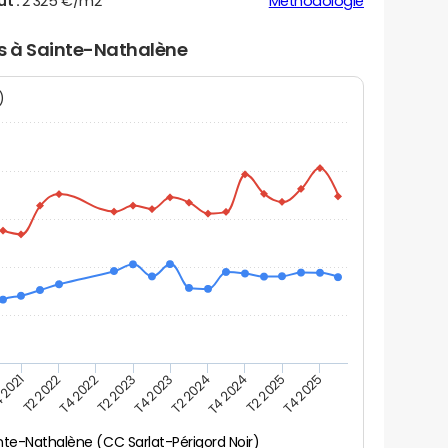
ut :
2 325 €/m2
Méthodologie
rs à Sainte-Nathalène
N)
 2021
T2 2025
T4 2023
T2 2022
T4 2025
T2 2024
T4 2022
T4 2024
T2 2023
nte-Nathalène (CC Sarlat-Périgord Noir)