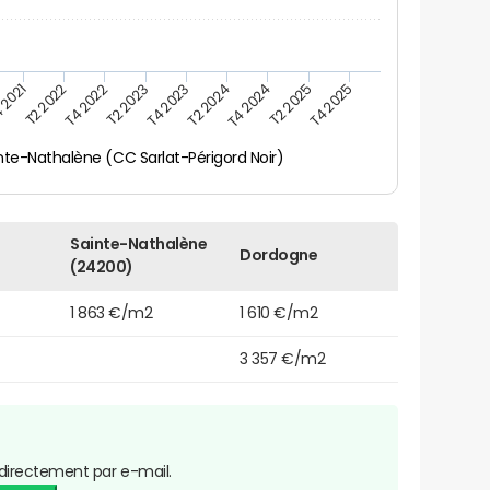
 2021
T2 2025
T4 2023
T2 2022
T4 2025
T2 2024
T4 2022
T4 2024
T2 2023
nte-Nathalène (CC Sarlat-Périgord Noir)
Sainte-Nathalène
Dordogne
(24200)
1 863 €/m2
1 610 €/m2
3 357 €/m2
directement par e-mail.