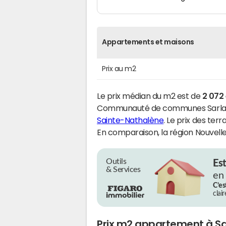
Appartements et maisons
Prix au m2
Le prix médian du m2 est de
2 072
Communauté de communes Sarlat-P
Sainte-Nathalène
. Le prix des ter
En comparaison, la région Nouvelle
Outils
Es
& Services
en
C’es
clai
Prix m2 appartement à S