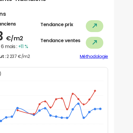
ens
anciens
Tendance prix
3
€/m2
Tendance ventes
6 mois :
+11 %
ut :
2 237 €/m2
Méthodologie
N)