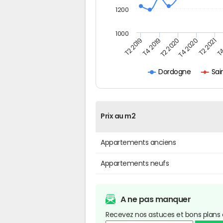
1200
1000
T4
T2 2020
T4 2020
T2 2019
T2 2021
T4 2019
Sai
Dordogne
Prix au m2
Appartements anciens
Appartements neufs
A ne pas manquer
Recevez nos astuces et bons plans 