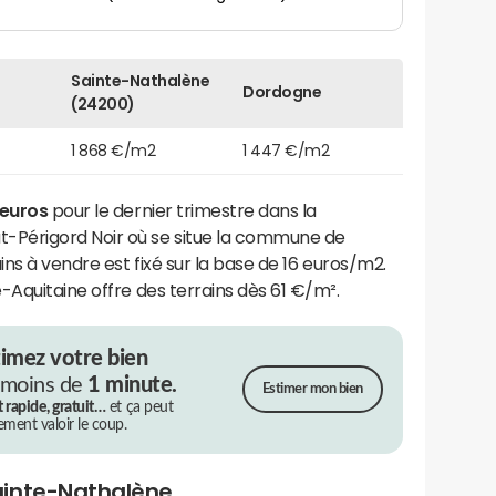
Sainte-Nathalène
Dordogne
(24200)
1 868 €/m2
1 447 €/m2
 euros
pour le dernier trimestre dans la
érigord Noir où se situe la commune de
rains à vendre est fixé sur la base de 16 euros/m2.
-Aquitaine offre des terrains dès 61 €/m².
timez votre bien
 moins de
1 minute.
Estimer mon bien
t rapide, gratuit…
et ça peut
rement valoir le coup.
ainte-Nathalène