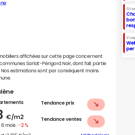
ène
03 s
Cha
bon
res
21 se
Web
per
mobiliers affichées sur cette page concernent
ommunes Sarlat-Périgord Noir, dont fait partie
Nos estimations sont par conséquent moins
mune.
alène
artements
Tendance prix
8
€/m2
Tendance ventes
6 mois :
-2 %