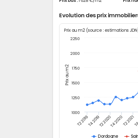
Prix bas :
1 628 €/m2
Prix ha
Evolution des prix immobilie
Prix au m2 (source : estimations JD
2250
2000
Prix au m2
1750
1500
1250
1000
T4
T2 2020
T4 2020
T2 2019
T2 2021
T4 2019
Sai
Dordogne