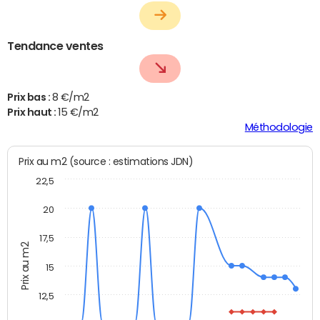
Tendance ventes
Prix bas :
8 €/m2
Prix haut :
15 €/m2
Méthodologie
Prix au m2 (source : estimations JDN)
22,5
20
17,5
Prix au m2
15
12,5