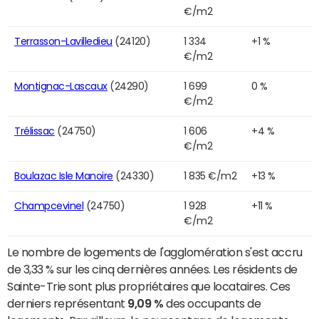
€/m2
Terrasson-Lavilledieu
(24120)
1 334
+1 %
€/m2
Montignac-Lascaux
(24290)
1 699
0 %
€/m2
Trélissac
(24750)
1 606
+4 %
€/m2
Boulazac Isle Manoire
(24330)
1 835 €/m2
+13 %
Champcevinel
(24750)
1 928
+11 %
€/m2
Le nombre de logements de l'agglomération s'est accru
de 3,33 % sur les cinq dernières années. Les résidents de
Sainte-Trie sont plus propriétaires que locataires. Ces
derniers représentant
9,09 %
des occupants de