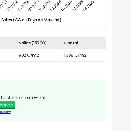
 2021
T2 2025
T4 2023
T2 2022
T4 2025
T2 2024
T4 2022
T4 2024
T2 2023
Salins (CC du Pays de Mauriac)
Salins (15200)
Cantal
802 €/m2
1 388 €/m2
directement par e-mail.
abonne
tialité