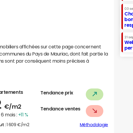
03 s
Cha
bon
res
21 se
Web
mobiliers affichées sur cette page concernent
per
ommunes du Pays de Mauriac, dont fait partie la
ns sont par conséquent moins précises à
artements
Tendance prix
2
€/m2
Tendance ventes
6 mois :
+11 %
ut :
1 609 €/m2
Méthodologie