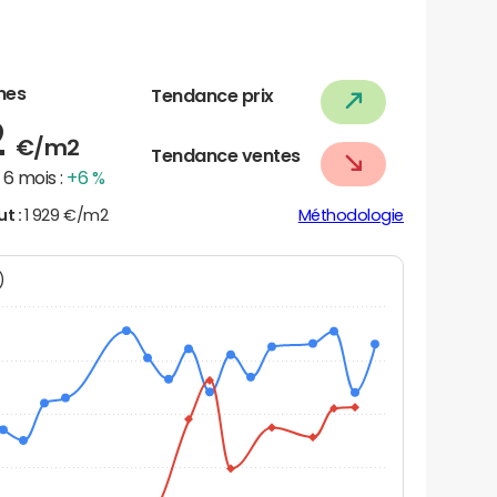
nes
Tendance prix
2
€/m2
Tendance ventes
6 mois :
+6 %
ut :
1 929 €/m2
Méthodologie
N)