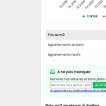
T4
T2 2020
T4 2020
T2 2019
T2 2021
T4 2019
Cantal
Prix au m2
Appartements anciens
Appartements neufs
A ne pas manquer
Recevez nos astuces et bons plans 
Je m'
En savoir plus sur notre politique de confiden
Prix m2 maison à Salins