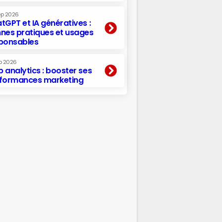
ep 2026
tGPT et IA génératives :
nes pratiques et usages
ponsables
p 2026
 analytics : booster ses
formances marketing