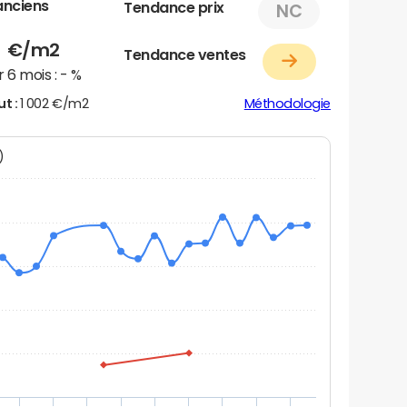
anciens
Tendance prix
NC
2
€/m2
Tendance ventes
 6 mois :
- %
ut :
1 002 €/m2
Méthodologie
N)