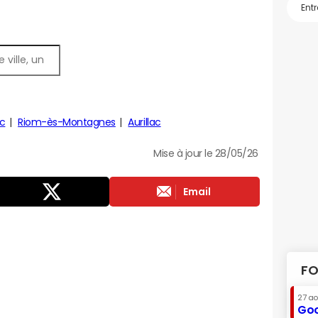
c
Riom-ès-Montagnes
Aurillac
Mise à jour le 28/05/26
Email
FO
27 a
Goo