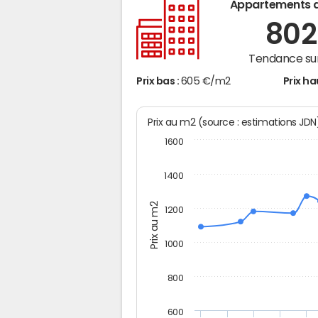
Appartements 
80
Tendance sur
Prix bas :
605 €/m2
Prix ha
Prix au m2 (source : estimations JD
1600
1400
Prix au m2
1200
1000
800
600