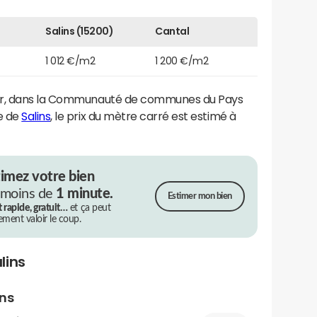
Salins (15200)
Cantal
1 012 €/m2
1 200 €/m2
ier, dans la Communauté de communes du Pays
e de
Salins
, le prix du mètre carré est estimé à
timez votre bien
 moins de
1 minute.
Estimer mon bien
t rapide, gratuit…
et ça peut
rement valoir le coup.
lins
ens