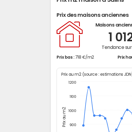
Prix des maisons anciennes
Maisons ancien
1 01
Tendance sur 
Prix bas :
718 €/m2
Prix ha
Prix au m2 (source : estimations JD
1200
1100
Prix au m2
1000
900