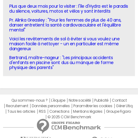
Plus que deux mois pour la visiter : l'île d'Hydra est le paradis
du silence, voitures, motos et vélos y sont interdits
Pr. Alinka Greasley : "Pour les femmes de plus de 40 ans,
danser entretient la santé cardiovasculaire et l'équilibre
mental"
Voici les revêtements de sol à éviter si vous voulez une
maison facile à nettoyer - un en particulier est même
dangereux
Bertrand, maître-nageur : "Les principaux accidents
d'enfants en piscine sont dus au manque de forme
physique des parents"
Qui sommes-nous ?
L'équipe
Notre société
Publicité
Contact
Recrutement
Données personnelles
Paramétrer les cookies
Gérer Utiq
Tous les articles
RSS
Corrections
Mentions légales
Groupe Figaro
© 2025 CCM Benchmark