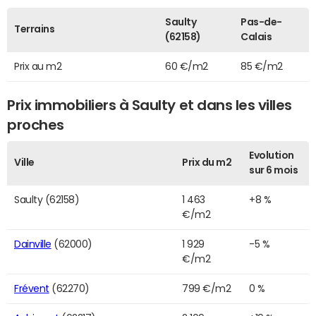
Saulty
Pas-de-
Terrains
(62158)
Calais
Prix au m2
60 €/m2
85 €/m2
Prix immobiliers à Saulty et dans les villes
proches
Evolution
Ville
Prix du m2
sur 6 mois
Saulty (62158)
1 463
+8 %
€/m2
Dainville
(62000)
1 929
-5 %
€/m2
Frévent
(62270)
799 €/m2
0 %