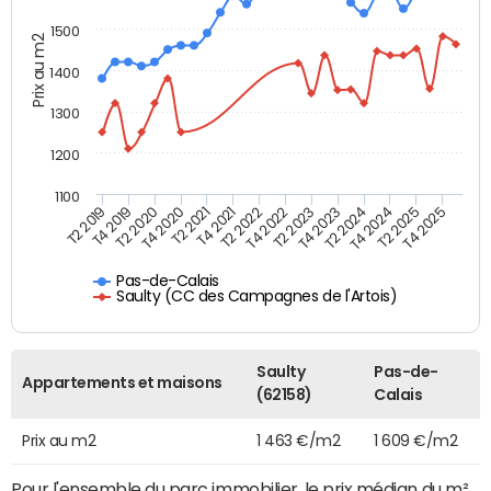
1500
Prix au m2
1400
1300
1200
1100
T4 2021
T2 2025
T2 2021
T4 2024
T4 2020
T2 2024
T2 2020
T4 2023
T4 2019
T2 2023
T2 2019
T4 2022
T2 2022
T4 2025
Pas-de-Calais
Saulty (CC des Campagnes de l'Artois)
Saulty
Pas-de-
Appartements et maisons
(62158)
Calais
Prix au m2
1 463 €/m2
1 609 €/m2
Pour l'ensemble du parc immobilier, le prix médian du m²