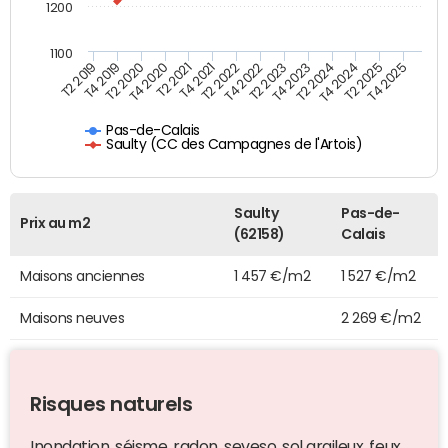
1200
1100
T4 2021
T2 2025
T2 2021
T4 2024
T4 2020
T2 2024
T2 2020
T4 2023
T4 2019
T2 2023
T2 2019
T4 2022
T2 2022
T4 2025
Pas-de-Calais
Saulty (CC des Campagnes de l'Artois)
Saulty
Pas-de-
Prix au m2
(62158)
Calais
Maisons anciennes
1 457 €/m2
1 527 €/m2
Maisons neuves
2 269 €/m2
Risques naturels
Inondation, séisme, radon, seveso, sol argileux, feux