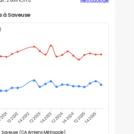
ut :
2 664 €/m2
Méthodologie
rs à Saveuse
N)
 2021
T2 2025
T4 2023
T2 2022
T4 2025
T2 2024
T4 2022
T4 2024
T2 2023
Saveuse (CA Amiens Métropole)