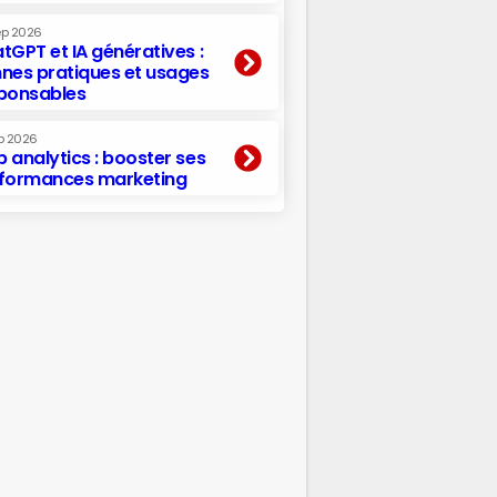
ep 2026
tGPT et IA génératives :
nes pratiques et usages
ponsables
p 2026
 analytics : booster ses
formances marketing