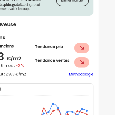
Estimer mon bien
t rapide, gratuit…
et ça peut
rement valoir le coup.
aveuse
ens
anciens
Tendance prix
43
€/m2
Tendance ventes
6 mois :
-2 %
ut :
2 933 €/m2
Méthodologie
N)