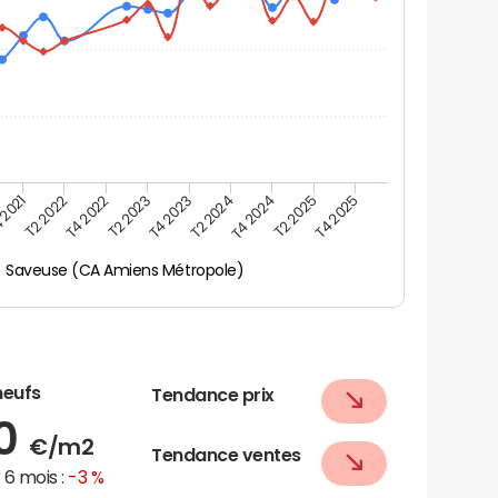
 2021
T2 2025
T4 2024
T2 2024
T4 2023
T2 2023
T4 2022
T2 2022
T4 2025
Saveuse (CA Amiens Métropole)
neufs
Tendance prix
00
€/m2
Tendance ventes
6 mois :
-3 %