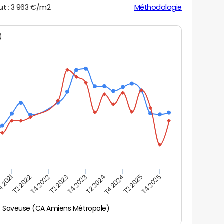
ut :
3 963 €/m2
Méthodologie
N)
 2021
T2 2022
T4 2022
T2 2023
T4 2023
T2 2024
T4 2024
T2 2025
T4 2025
Saveuse (CA Amiens Métropole)