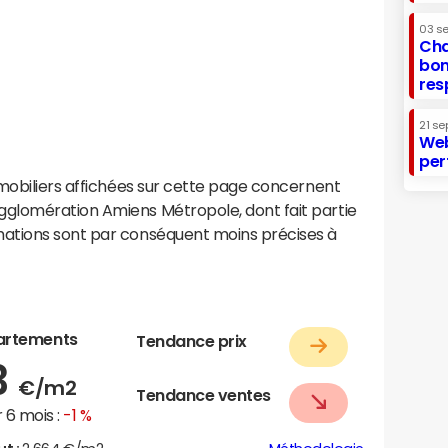
03 s
Cha
bon
res
21 se
Web
per
mobiliers affichées sur cette page concernent
glomération Amiens Métropole, dont fait partie
ations sont par conséquent moins précises à
artements
Tendance prix
3
€/m2
Tendance ventes
 6 mois :
-1 %