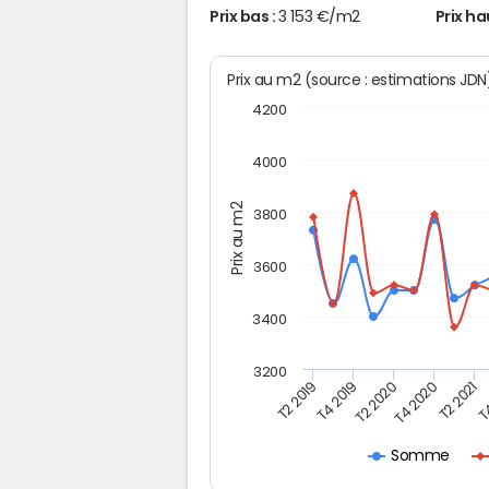
Prix bas :
3 153 €/m2
Prix ha
Prix au m2 (source : estimations JD
4200
4000
Prix au m2
3800
3600
3400
3200
T2 2019
T4 2019
T2 2020
T4 2020
T2 2021
T4
Somme