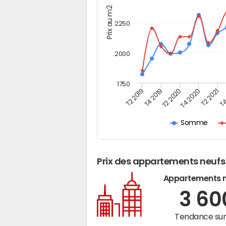
Prix au m2
2250
2000
1750
T4
T2 2021
T4 2020
T2 2020
T4 2019
T2 2019
Somme
Prix des appartements neufs
Appartements 
3 6
Tendance sur 