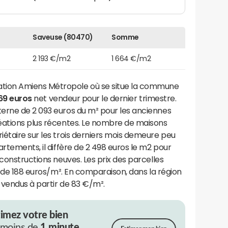
Saveuse (80470)
Somme
2 193 €/m2
1 664 €/m2
ion Amiens Métropole où se situe la commune
169 euros
net vendeur pour le dernier trimestre.
erne de 2 093 euros du m² pour les anciennes
éations plus récentes. Le nombre de maisons
étaire sur les trois derniers mois demeure peu
rtements, il diffère de 2 498 euros le m2 pour
constructions neuves. Les prix des parcelles
r de 188 euros/m². En comparaison, dans la région
 vendus à partir de 83 €/m².
timez votre bien
 moins de
1 minute.