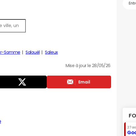
sur-Somme
Salouël
Saleux
Mise à jour le 28/05/26
Email
FO
e
27 a
Goo