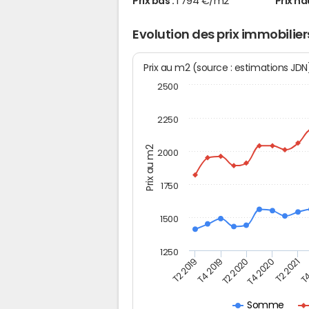
Prix bas :
1 794 €/m2
Prix ha
Evolution des prix immobilie
Prix au m2 (source : estimations JD
2500
2250
Prix au m2
2000
1750
1500
1250
T4
T2 2020
T4 2020
T2 2019
T2 2021
T4 2019
Somme