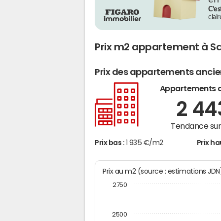
C’es
clai
Prix m2 appartement à S
Prix des appartements anci
Appartements 
2 4
Tendance sur 
Prix bas :
1 935 €/m2
Prix ha
Prix au m2 (source : estimations JD
2750
2500