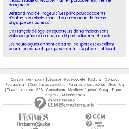
maison facile à nettoyer - un en particulier est même
dangereux
Bertrand, maître-nageur : "Les principaux accidents
d'enfants en piscine sont dus au manque de forme
physique des parents"
Ce Français déloge les squatteurs de sa maison sans
violence grâce à un coup de fil particulièrement malin
Les neurologues en sont certains : ce sport est excellent
pour le cerveau et quelques minutes régulières suffisent
Qui sommes-nous ?
L'équipe
Notre société
Publicité
Contact
Recrutement
Données personnelles
Paramétrer les cookies
Gérer Utiq
Tous les articles
RSS
Corrections
Mentions légales
Groupe Figaro
© 2025 CCM Benchmark