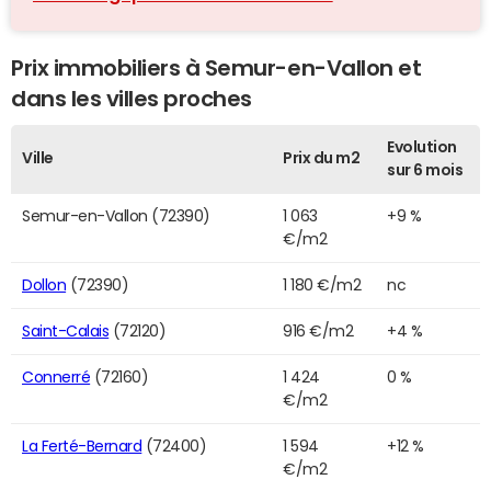
Prix immobiliers à Semur-en-Vallon et
dans les villes proches
Evolution
Ville
Prix du m2
sur 6 mois
Semur-en-Vallon (72390)
1 063
+9 %
€/m2
Dollon
(72390)
1 180 €/m2
nc
Saint-Calais
(72120)
916 €/m2
+4 %
Connerré
(72160)
1 424
0 %
€/m2
La Ferté-Bernard
(72400)
1 594
+12 %
€/m2