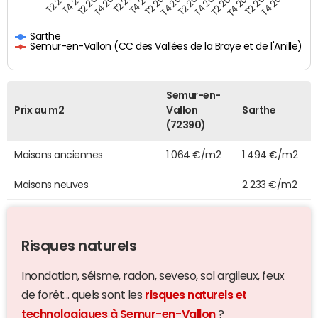
T4 2021
T2 2025
T2 2019
T4 2022
T2 2020
T4 2023
T2 2021
T4 2024
T2 2022
T4 2025
T4 2019
T2 2023
T4 2020
T2 2024
Sarthe
Semur-en-Vallon (CC des Vallées de la Braye et de l'Anille)
Semur-en-
Prix au m2
Vallon
Sarthe
(72390)
Maisons anciennes
1 064 €/m2
1 494 €/m2
Maisons neuves
2 233 €/m2
Risques naturels
Inondation, séisme, radon, seveso, sol argileux, feux
de forêt... quels sont les
risques naturels et
technologiques à Semur-en-Vallon
?