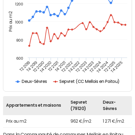
1200
Prix au m2
1000
800
600
T4 2021
T2 2025
T2 2019
T4 2022
T2 2020
T4 2023
T2 2021
T4 2024
T2 2022
T4 2025
T4 2019
T2 2023
T4 2020
T2 2024
Sepvret (CC Mellois en Poitou)
Deux-Sèvres
Sepvret
Deux-
Appartements et maisons
(79120)
Sèvres
Prix au m2
962 €/m2
1 271 €/m2
Dans la Communauté de communes Mellois en Poitou