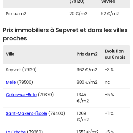
(79120)
Sèvres
Prix au m2
20 €/m2
52 €/m2
Prix immobiliers à Sepvret et dans les villes
proches
Evolution
Ville
Prix du m2
sur 6 mois
Sepvret (79120)
962 €/m2
-3 %
Melle
(79500)
880 €/m2
nc
Celles-sur-Belle
(79370)
1 345
+5 %
€/m2
Saint-Maixent-l'École
(79400)
1 269
+11 %
€/m2
La Crèche
(79260)
1 553 €/m2
+5 %