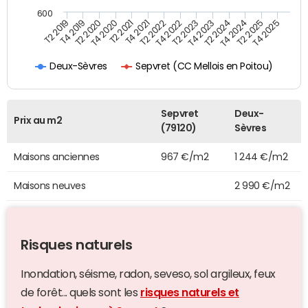
600
T4 2021
T2 2025
T2 2019
T4 2022
T2 2020
T4 2023
T2 2021
T4 2024
T2 2022
T4 2025
T4 2019
T2 2023
T4 2020
T2 2024
Sepvret (CC Mellois en Poitou)
Deux-Sèvres
Sepvret
Deux-
Prix au m2
(79120)
Sèvres
Maisons anciennes
967 €/m2
1 244 €/m2
Maisons neuves
2 990 €/m2
Risques naturels
Inondation, séisme, radon, seveso, sol argileux, feux
de forêt... quels sont les
risques naturels et