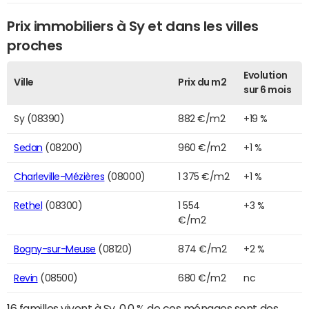
Prix immobiliers à Sy et dans les villes
proches
Evolution
Ville
Prix du m2
sur 6 mois
Sy (08390)
882 €/m2
+19 %
Sedan
(08200)
960 €/m2
+1 %
Charleville-Mézières
(08000)
1 375 €/m2
+1 %
Rethel
(08300)
1 554
+3 %
€/m2
Bogny-sur-Meuse
(08120)
874 €/m2
+2 %
Revin
(08500)
680 €/m2
nc
16 familles vivent à Sy. 0,0 % de ces ménages sont des