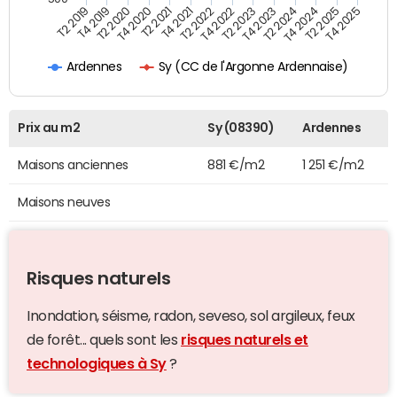
T4 2021
T2 2025
T2 2019
T4 2022
T2 2020
T4 2023
T2 2021
T4 2024
T2 2022
T4 2025
T4 2019
T2 2023
T4 2020
T2 2024
Sy (CC de l'Argonne Ardennaise)
Ardennes
Prix au m2
Sy (08390)
Ardennes
Maisons anciennes
881 €/m2
1 251 €/m2
Maisons neuves
Risques naturels
Inondation, séisme, radon, seveso, sol argileux, feux
de forêt... quels sont les
risques naturels et
technologiques à Sy
?