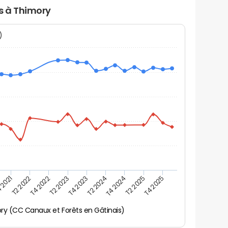
rs à Thimory
N)
 2021
T2 2025
T4 2023
T2 2022
T4 2025
T2 2024
T4 2022
T4 2024
T2 2023
ry (CC Canaux et Forêts en Gâtinais)