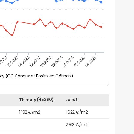
 2021
T2 2025
T4 2023
T2 2022
T4 2025
T2 2024
T4 2022
T4 2024
T2 2023
ry (CC Canaux et Forêts en Gâtinais)
Thimory (45260)
Loiret
1 192 €/m2
1 622 €/m2
2 513 €/m2