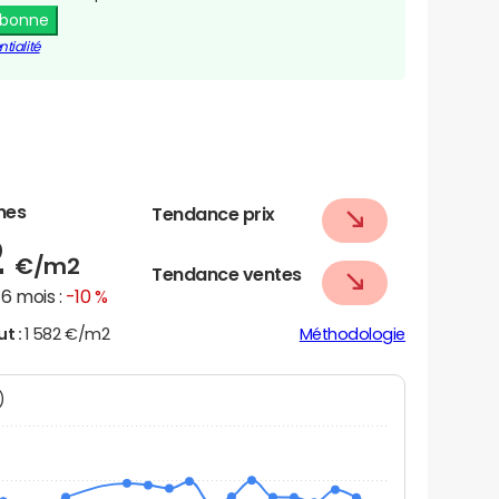
abonne
tialité
nes
Tendance prix
2
€/m2
Tendance ventes
6 mois :
-10 %
ut :
1 582 €/m2
Méthodologie
N)