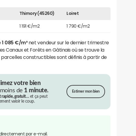
Thimory (45260)
Loiret
1 191 €/m2
1 790 €/m2
e
1 085 €/m²
net vendeur sur le dernier trimestre
anaux et Forêts en Gâtinais où se trouve la
s parcelles constructibles sont définis à partir de
timez votre bien
 moins de
1 minute.
Estimer mon bien
t rapide, gratuit…
et ça peut
rement valoir le coup.
directement par e-mail.