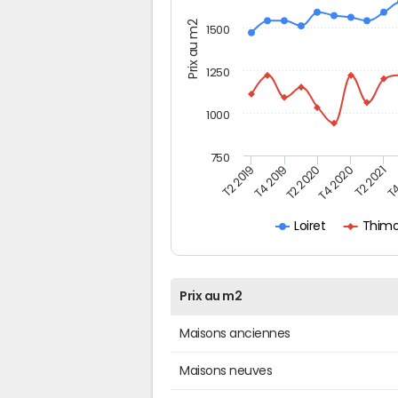
Prix au m2
1500
1250
1000
750
T4
T2 2020
T4 2020
T2 2019
T2 2021
T4 2019
Thimo
Loiret
Prix au m2
Maisons anciennes
Maisons neuves