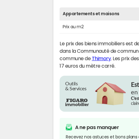
Appartements et maisons
Prix au m2
Le prix des biens immobiliers est d
dans la Communauté de communes C
commune de
Thimory
. Les prix de
17 euros du mètre carré.
Outils
Es
& Services
en
C’es
clai
A ne pas manquer
Recevez nos astuces et bons plans 