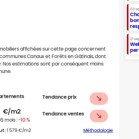
03 s
Cha
bon
res
21 se
Web
mobiliers affichées sur cette page concernent
per
communes Canaux et Forêts en Gâtinais, dont
. Nos estimations sont par conséquent moins
mune.
artements
Tendance prix
1
€/m2
Tendance ventes
6 mois :
-10 %
ut :
1 579 €/m2
Méthodologie