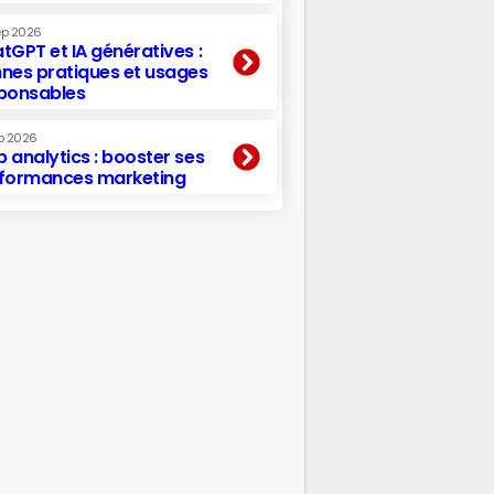
ep 2026
tGPT et IA génératives :
nes pratiques et usages
ponsables
p 2026
 analytics : booster ses
formances marketing