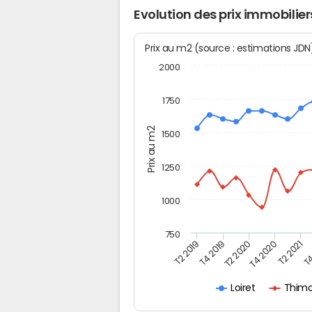
Evolution des prix immobilie
Prix au m2 (source : estimations JD
2000
1750
Prix au m2
1500
1250
1000
750
T4
T2 2020
T4 2020
T2 2019
T2 2021
T4 2019
Thimo
Loiret